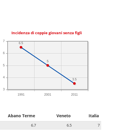
Incidenza di coppie giovani senza figli
7
6.5
6
5
5
4
3.5
3
1991
2001
2011
Abano Terme
Veneto
Italia
6.7
6.5
7