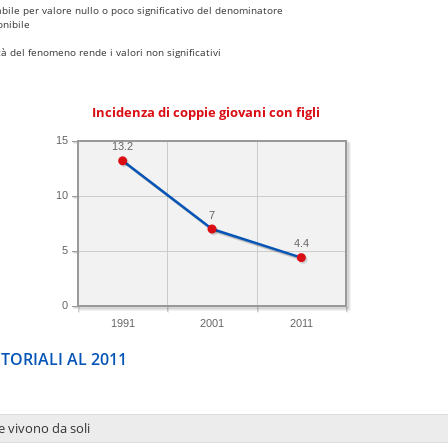
bile per valore nullo o poco significativo del denominatore
nibile
 del fenomeno rende i valori non significativi
Incidenza di coppie giovani con figli
15
13.2
10
7
4.4
5
0
1991
2001
2011
TORIALI AL 2011
e vivono da soli