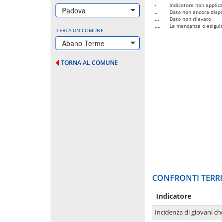
-
Indicatore non applica
Padova
..
Dato non ancora dispo
...
Dato non rilevato
....
La mancanza o esiguità
CERCA UN COMUNE
Abano Terme
TORNA AL COMUNE
CONFRONTI TERRI
Indicatore
Incidenza di giovani ch