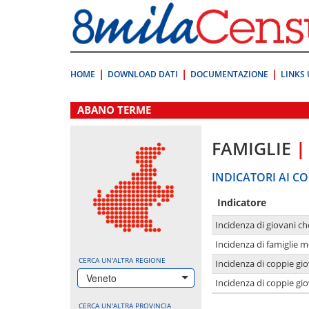
Vai
direttamente
a:
Contenuto
Ricerca
HOME
DOWNLOAD DATI
DOCUMENTAZIONE
LINKS 
.
ABANO TERME
FAMIGLIE
|
INDICATORI AI CO
Indicatore
Incidenza di giovani ch
Incidenza di famiglie m
CERCA UN'ALTRA REGIONE
Incidenza di coppie giov
Veneto
Incidenza di coppie giov
CERCA UN'ALTRA PROVINCIA