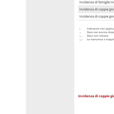
Incidenza di famiglie m
Incidenza di coppie giov
Incidenza di coppie giov
-
Indicatore non applica
..
Dato non ancora dispo
...
Dato non rilevato
....
La mancanza o esiguità
Incidenza di coppie gi