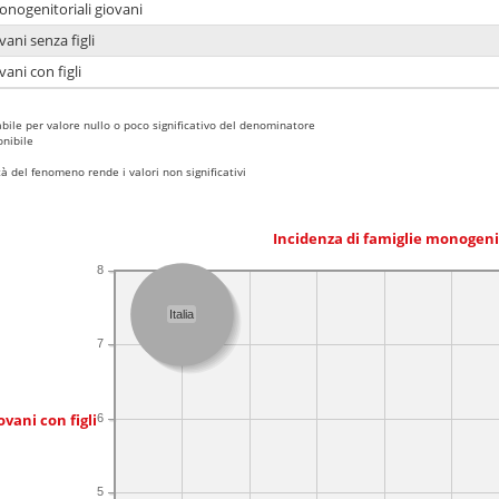
onogenitoriali giovani
ani senza figli
ani con figli
bile per valore nullo o poco significativo del denominatore
nibile
 del fenomeno rende i valori non significativi
Incidenza di famiglie monogeni
8
Italia
7
ovani con figli
6
5