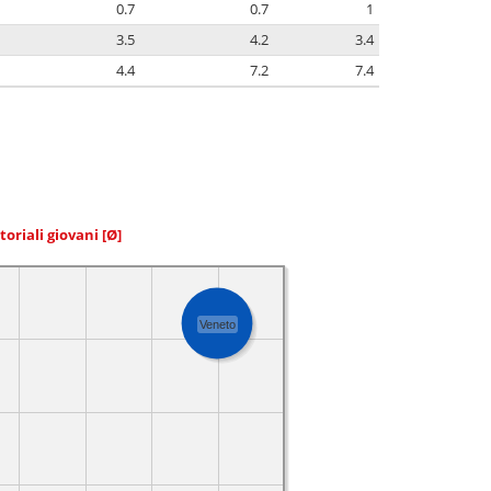
0.7
0.7
1
3.5
4.2
3.4
4.4
7.2
7.4
toriali giovani
[Ø]
Veneto