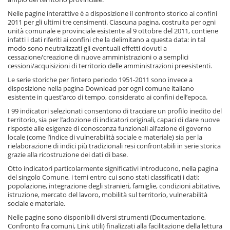
Nelle pagine interattive è a disposizione il confronto storico ai confini
2011 per gli ultimi tre censimenti. Ciascuna pagina, costruita per ogni
unità comunale e provinciale esistente al 9 ottobre del 2011, contiene
infatti i dati riferiti ai confini che la delimitano a questa data: in tal
modo sono neutralizzati gli eventuali effetti dovuti a
cessazione/creazione di nuove amministrazioni o a semplici
cessioni/acquisizioni di territorio delle amministrazioni preesistenti.
Le serie storiche per l’intero periodo 1951-2011 sono invece a
disposizione nella pagina Download per ogni comune italiano
esistente in quest’arco di tempo, considerato ai confini dell’epoca.
I 99 indicatori selezionati consentono di tracciare un profilo inedito del
territorio, sia per l’adozione di indicatori originali, capaci di dare nuove
risposte alle esigenze di conoscenza funzionali all’azione di governo
locale (come l’indice di vulnerabilità sociale e materiale) sia per la
rielaborazione di indici più tradizionali resi confrontabili in serie storica
grazie alla ricostruzione dei dati di base.
Otto indicatori particolarmente significativi introducono, nella pagina
del singolo Comune, i temi entro cui sono stati classificati i dati:
popolazione, integrazione degli stranieri, famiglie, condizioni abitative,
istruzione, mercato del lavoro, mobilità sul territorio, vulnerabilità
sociale e materiale.
Nelle pagine sono disponibili diversi strumenti (Documentazione,
Confronto fra comuni, Link utili) finalizzati alla facilitazione della lettura