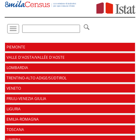
Vai
direttamente
a:
Contenuto
Ricerca
Toggle
navigation
.
PIEMONTE
VALLE D'AOSTA/VALLÉE D'AOSTE
LOMBARDIA
TRENTINO-ALTO ADIGE/SÜDTIROL
VENETO
FRIULI-VENEZIA GIULIA
LIGURIA
EMILIA-ROMAGNA
TOSCANA
UMBRIA