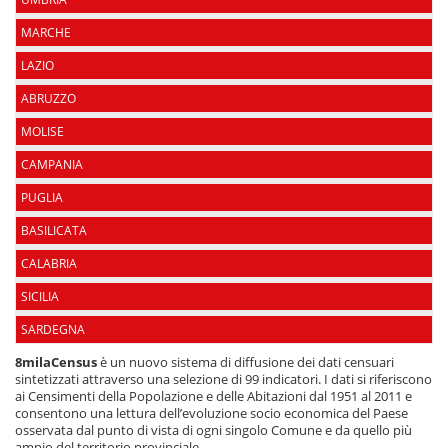
MARCHE
LAZIO
ABRUZZO
MOLISE
CAMPANIA
PUGLIA
BASILICATA
CALABRIA
SICILIA
SARDEGNA
8milaCensus
è un nuovo sistema di diffusione dei dati censuari
sintetizzati attraverso una selezione di 99 indicatori. I dati si riferiscono
ai Censimenti della Popolazione e delle Abitazioni dal 1951 al 2011 e
consentono una lettura dell’evoluzione socio economica del Paese
osservata dal punto di vista di ogni singolo Comune e da quello più
ampio del territorio provinciale.