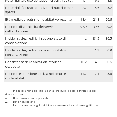
Potenzialità d'uso abitativo nei centri abitati
4.1
6.5
8.8
Potenzialità d'uso abitativo nei nuclei e case
2.7
5.6
5.7
sparse
Età media del patrimonio abitativo recente
18.4
21.8
26.6
Indice di disponibilità dei servizi
97.9
99.6
99.7
nell'abitazione
Incidenza degli edifici in buono stato di
...
81.5
86.5
conservazione
Incidenza degli edifici in pessimo stato di
...
1.3
0.9
conservazione
Consistenza delle abitazioni storiche
10.2
4.2
0.6
occupate
Indice di espansione edilizia nei centri e
14.7
17.1
25.6
nuclei abitati
-
Indicatore non applicabile per valore nullo o poco significativo del
denominatore
..
Dato non ancora disponibile
...
Dato non rilevato
....
La mancanza o esiguità del fenomeno rende i valori non significativi