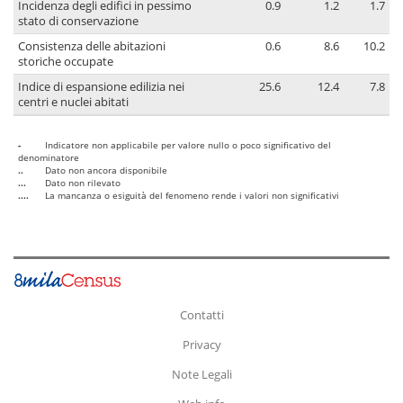
Incidenza degli edifici in pessimo
0.9
1.2
1.7
stato di conservazione
Consistenza delle abitazioni
0.6
8.6
10.2
storiche occupate
Indice di espansione edilizia nei
25.6
12.4
7.8
centri e nuclei abitati
-
Indicatore non applicabile per valore nullo o poco significativo del
denominatore
..
Dato non ancora disponibile
...
Dato non rilevato
....
La mancanza o esiguità del fenomeno rende i valori non significativi
Contatti
Privacy
Note Legali