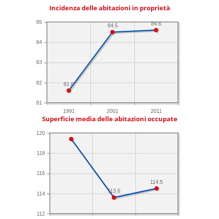
Incidenza delle abitazioni in proprietà
85
84.6
84.5
84
83
82
81.6
81
1991
2001
2011
Superficie media delle abitazioni occupate
120
118
116
114.5
113.6
114
112