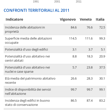
1991
2001
2011
CONFRONTI TERRITORIALI AL 2011
Indicatore
Vigonovo
Veneto
Italia
Incidenza delle abitazioni in
84.6
76.6
72.5
proprietà
Superficie media delle abitazioni
114.5
111.6
99.3
occupate
Potenzialità d'uso degli edifici
3.1
3.7
5.1
Potenzialità d'uso abitativo nei
8.8
18.3
20.9
centri abitati
Potenzialità d'uso abitativo nei
5.7
23.8
37.5
nuclei e case sparse
Età media del patrimonio abitativo
26.6
28.3
30.1
recente
Indice di disponibilità dei servizi
99.7
99.7
99.1
nell'abitazione
Incidenza degli edifici in buono
86.5
87.4
83.2
stato di conservazione