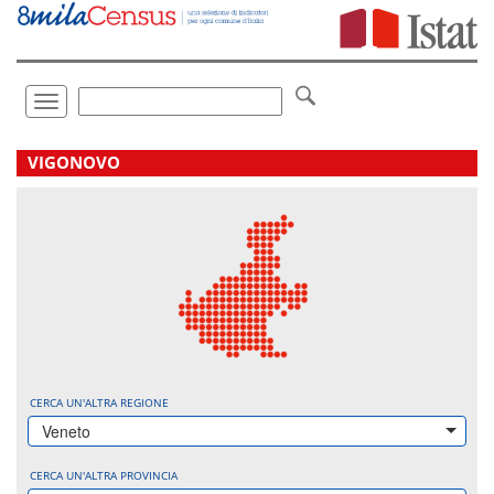
Vai
direttamente
a:
Contenuto
Ricerca
Toggle
navigation
.
VIGONOVO
CERCA UN'ALTRA REGIONE
Veneto
CERCA UN'ALTRA PROVINCIA