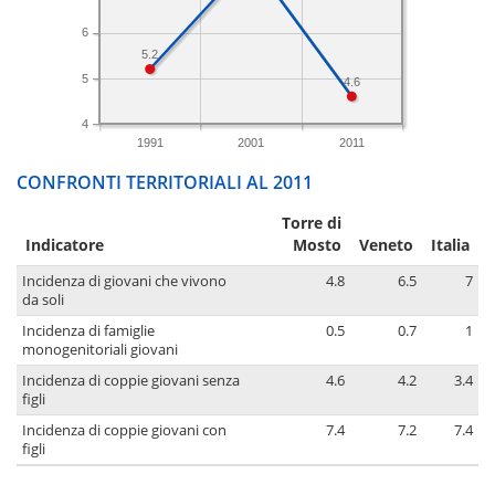
6
5.2
5
4.6
4
1991
2001
2011
CONFRONTI TERRITORIALI AL 2011
Torre di
Indicatore
Mosto
Veneto
Italia
Incidenza di giovani che vivono
4.8
6.5
7
da soli
Incidenza di famiglie
0.5
0.7
1
monogenitoriali giovani
Incidenza di coppie giovani senza
4.6
4.2
3.4
figli
Incidenza di coppie giovani con
7.4
7.2
7.4
figli