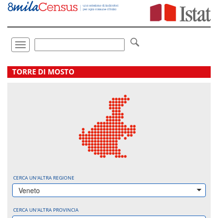
Vai
direttamente
a:
Contenuto
Ricerca
Toggle
navigation
.
TORRE DI MOSTO
CERCA UN'ALTRA REGIONE
Veneto
CERCA UN'ALTRA PROVINCIA