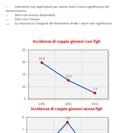
-
Indicatore non applicabile per valore nullo o poco significativo del
denominatore
..
Dato non ancora disponibile
...
Dato non rilevato
....
La mancanza o esiguità del fenomeno rende i valori non significativi
Incidenza di coppie giovani con figli
25
19.8
20
15
12.6
10
7.4
5
1991
2001
2011
Incidenza di coppie giovani senza figli
8
7.6
7