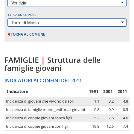
Venezia
CERCA UN COMUNE
Torre di Mosto
TORNA AL COMUNE
FAMIGLIE
|
Struttura delle
famiglie giovani
INDICATORI AI CONFINI DEL 2011
Indicatore
1991
2001
2011
Incidenza di giovani che vivono da soli
1.1
3.2
4.8
Incidenza di famiglie monogenitoriali giovani
0.8
0.9
0.5
Incidenza di coppie giovani senza figli
5.2
7.6
4.6
Incidenza di coppie giovani con figli
19.8
12.6
7.4