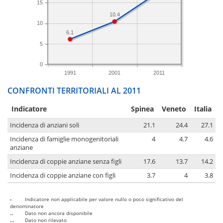
15
10.4
10
6.1
5
0
1991
2001
2011
CONFRONTI TERRITORIALI AL 2011
Indicatore
Spinea
Veneto
Italia
Incidenza di anziani soli
21.1
24.4
27.1
Incidenza di famiglie monogenitoriali
4
4.7
4.6
anziane
Incidenza di coppie anziane senza figli
17.6
13.7
14.2
Incidenza di coppie anziane con figli
3.7
4
3.8
-
Indicatore non applicabile per valore nullo o poco significativo del
denominatore
..
Dato non ancora disponibile
...
Dato non rilevato