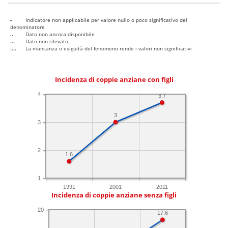
-
Indicatore non applicabile per valore nullo o poco significativo del
denominatore
..
Dato non ancora disponibile
...
Dato non rilevato
....
La mancanza o esiguità del fenomeno rende i valori non significativi
Incidenza di coppie anziane con figli
4
3.7
3
3
2
1.6
1
1991
2001
2011
Incidenza di coppie anziane senza figli
20
17.6