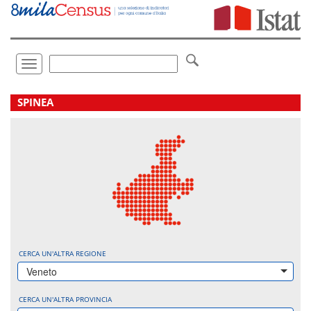
Vai
direttamente
a:
Contenuto
Ricerca
Toggle
navigation
.
SPINEA
CERCA UN'ALTRA REGIONE
Veneto
CERCA UN'ALTRA PROVINCIA