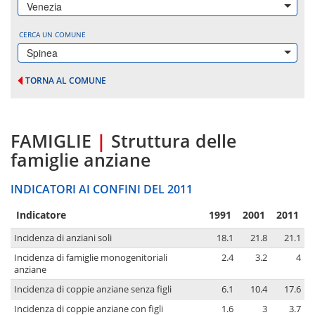
Venezia
CERCA UN COMUNE
Spinea
TORNA AL COMUNE
FAMIGLIE
|
Struttura delle
famiglie anziane
INDICATORI AI CONFINI DEL 2011
Indicatore
1991
2001
2011
Incidenza di anziani soli
18.1
21.8
21.1
Incidenza di famiglie monogenitoriali
2.4
3.2
4
anziane
Incidenza di coppie anziane senza figli
6.1
10.4
17.6
Incidenza di coppie anziane con figli
1.6
3
3.7