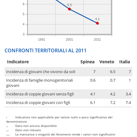
6
5.5
5
4.1
4
3
1991
2001
2011
CONFRONTI TERRITORIALI AL 2011
Indicatore
Spinea
Veneto
Italia
Incidenza di giovani che vivono da soli
7
6.5
7
Incidenza di famiglie monogenitoriali
0.6
0.7
1
giovani
Incidenza di coppie giovani senza figli
4.1
4.2
3.4
Incidenza di coppie giovani con figli
6.1
7.2
7.4
-
Indicatore non applicabile per valore nullo o poco significativo del
denominatore
..
Dato non ancora disponibile
...
Dato non rilevato
....
La mancanza o esiguità del fenomeno rende i valori non significativi