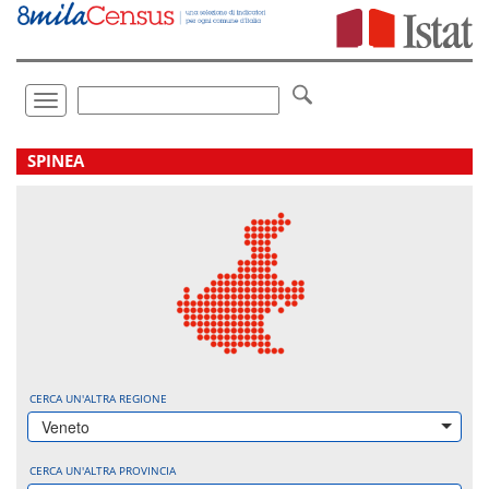
Vai
direttamente
a:
Contenuto
Ricerca
Toggle
navigation
.
SPINEA
CERCA UN'ALTRA REGIONE
Veneto
CERCA UN'ALTRA PROVINCIA