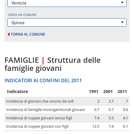
Venezia
CERCA UN COMUNE
Spinea
TORNA AL COMUNE
FAMIGLIE
|
Struttura delle
famiglie giovani
INDICATORI AI CONFINI DEL 2011
Indicatore
1991
2001
2011
Incidenza di giovani che vivono da soli
2
2.7
7
Incidenza di famiglie monogenitoriali giovani
0.7
0.7
0.6
Incidenza di coppie giovani senza figli
7.4
5.5
4.1
Incidenza di coppie giovani con figli
12.5
7.4
6.1