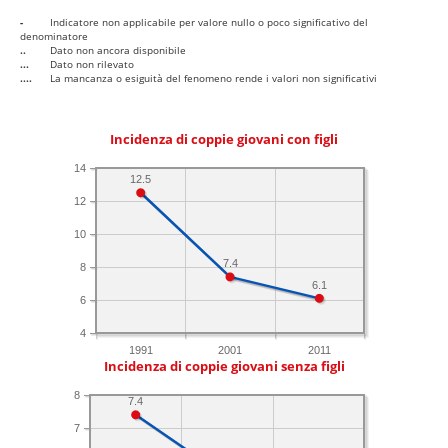
-
Indicatore non applicabile per valore nullo o poco significativo del
denominatore
..
Dato non ancora disponibile
...
Dato non rilevato
....
La mancanza o esiguità del fenomeno rende i valori non significativi
Incidenza di coppie giovani con figli
14
12.5
12
10
7.4
8
6.1
6
4
1991
2001
2011
Incidenza di coppie giovani senza figli
8
7.4
7