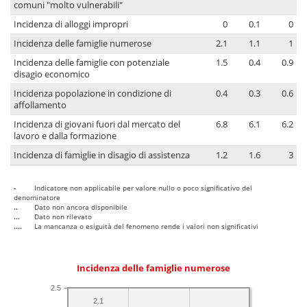
comuni "molto vulnerabili"
Incidenza di alloggi impropri
0
0.1
0
Incidenza delle famiglie numerose
2.1
1.1
1
Incidenza delle famiglie con potenziale
1.5
0.4
0.9
disagio economico
Incidenza popolazione in condizione di
0.4
0.3
0.6
affollamento
Incidenza di giovani fuori dal mercato del
6.8
6.1
6.2
lavoro e dalla formazione
Incidenza di famiglie in disagio di assistenza
1.2
1.6
3
-
Indicatore non applicabile per valore nullo o poco significativo del
denominatore
..
Dato non ancora disponibile
...
Dato non rilevato
....
La mancanza o esiguità del fenomeno rende i valori non significativi
Incidenza delle famiglie numerose
2.5
2.1