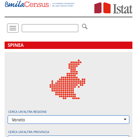
Vai
direttamente
a:
Contenuto
Ricerca
Toggle
navigation
.
SPINEA
CERCA UN'ALTRA REGIONE
Veneto
CERCA UN'ALTRA PROVINCIA