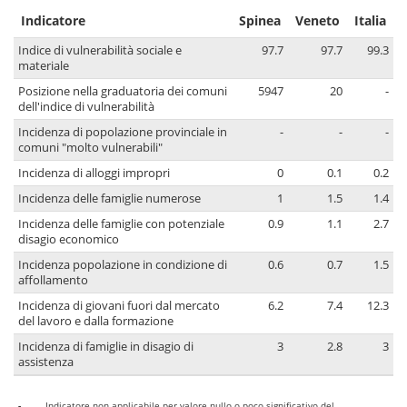
Indicatore
Spinea
Veneto
Italia
Indice di vulnerabilità sociale e
97.7
97.7
99.3
materiale
Posizione nella graduatoria dei comuni
5947
20
-
dell'indice di vulnerabilità
Incidenza di popolazione provinciale in
-
-
-
comuni "molto vulnerabili"
Incidenza di alloggi impropri
0
0.1
0.2
Incidenza delle famiglie numerose
1
1.5
1.4
Incidenza delle famiglie con potenziale
0.9
1.1
2.7
disagio economico
Incidenza popolazione in condizione di
0.6
0.7
1.5
affollamento
Incidenza di giovani fuori dal mercato
6.2
7.4
12.3
del lavoro e dalla formazione
Incidenza di famiglie in disagio di
3
2.8
3
assistenza
-
Indicatore non applicabile per valore nullo o poco significativo del