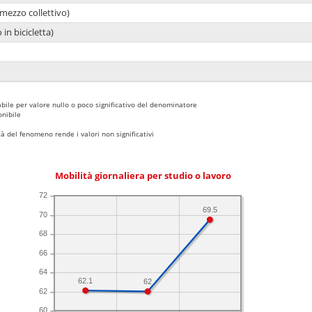
mezzo collettivo)
 in bicicletta)
bile per valore nullo o poco significativo del denominatore
nibile
 del fenomeno rende i valori non significativi
Mobilità giornaliera per studio o lavoro
72
69.5
70
68
66
64
62.1
62
62
60