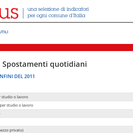
UTILI
|
Spostamenti quotidiani
NFINI DEL 2011
r studio o lavoro
per studio o lavoro
e
mezzo privato)