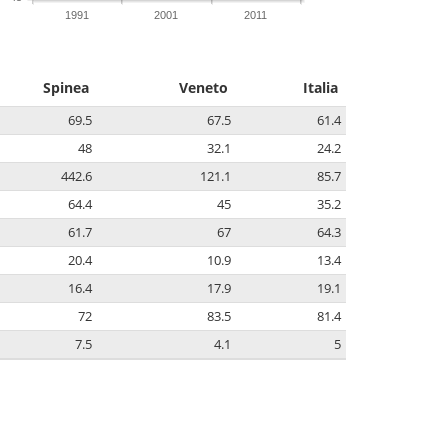
1991
2001
2011
Spinea
Veneto
Italia
69.5
67.5
61.4
48
32.1
24.2
442.6
121.1
85.7
64.4
45
35.2
61.7
67
64.3
20.4
10.9
13.4
16.4
17.9
19.1
72
83.5
81.4
7.5
4.1
5