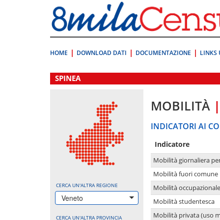
Vai
direttamente
a:
Contenuto
Ricerca
HOME
DOWNLOAD DATI
DOCUMENTAZIONE
LINKS 
.
SPINEA
MOBILITÀ
INDICATORI AI CO
Indicatore
Mobilità giornaliera pe
Mobilità fuori comune 
CERCA UN'ALTRA REGIONE
Mobilità occupazional
Veneto
Mobilità studentesca
Mobilità privata (uso 
CERCA UN'ALTRA PROVINCIA