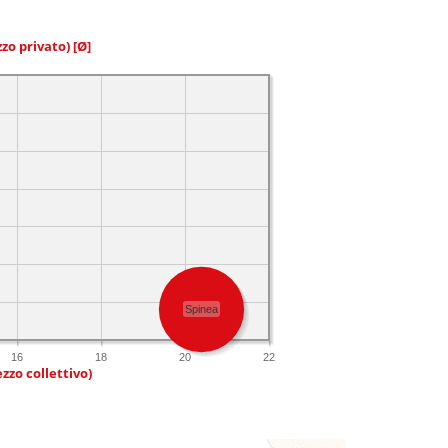
zzo privato)
[Ø]
Spinea
16
18
20
22
zzo collettivo)