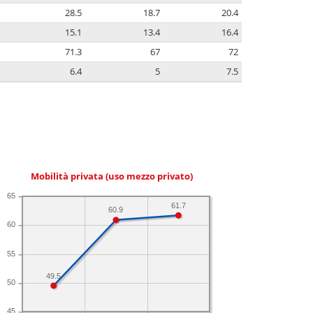
28.5
18.7
20.4
15.1
13.4
16.4
71.3
67
72
6.4
5
7.5
Mobilità privata (uso mezzo privato)
65
61.7
60.9
60
55
49.5
50
45