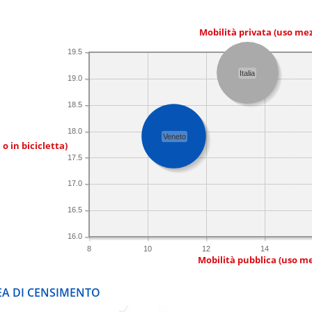
Mobilità privata (uso me
19.5
Italia
19.0
18.5
18.0
Veneto
 o in bicicletta)
17.5
17.0
16.5
16.0
8
10
12
14
Mobilità pubblica (uso me
REA DI CENSIMENTO