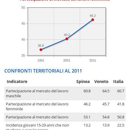
50
46.2
45
40.2
40
36.8
35
1991
2001
2011
CONFRONTI TERRITORIALI AL 2011
Indicatore
Spinea
Veneto
Italia
Partecipazione al mercato del lavoro
60.8
64.5
60.7
maschile
Partecipazione al mercato del lavoro
46.2
45.7
41.8
femminile
Partecipazione al mercato del lavoro
53.1
54.8
50.8
Incidenza giovani 15-29 anni che non
13.2
13.9
22.5