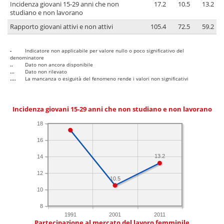
Incidenza giovani 15-29 anni che non
17.2
10.5
13.2
studiano e non lavorano
Rapporto giovani attivi e non attivi
105.4
72.5
59.2
-
Indicatore non applicabile per valore nullo o poco significativo del
denominatore
..
Dato non ancora disponibile
...
Dato non rilevato
....
La mancanza o esiguità del fenomeno rende i valori non significativi
Incidenza giovani 15-29 anni che non studiano e non lavorano
18
16
13.2
14
12
10.5
10
8
1991
2001
2011
Partecipazione al mercato del lavoro femminile