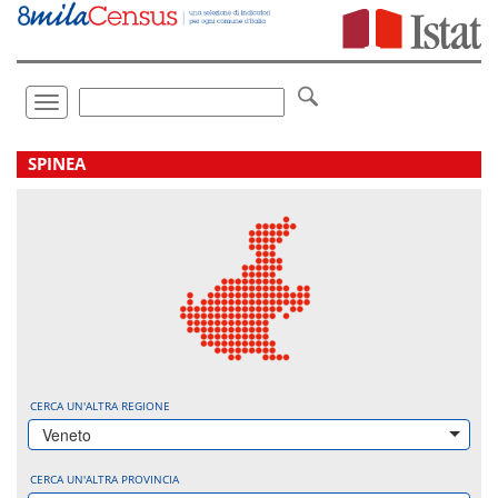
Vai
direttamente
a:
Contenuto
Ricerca
Toggle
navigation
.
SPINEA
CERCA UN'ALTRA REGIONE
Veneto
CERCA UN'ALTRA PROVINCIA