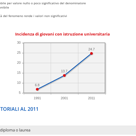
bile per valore nullo o poco significativo del denominatore
nibile
 del fenomeno rende i valori non significativi
Incidenza di giovani con istruzione universitaria
30
24.7
25
20
13.7
15
10
6.8
5
1991
2001
2011
TORIALI AL 2011
 diploma o laurea