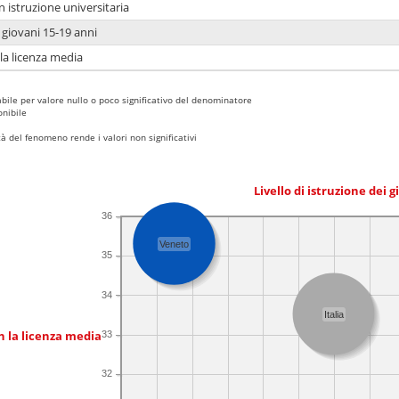
n istruzione universitaria
i giovani 15-19 anni
 la licenza media
bile per valore nullo o poco significativo del denominatore
nibile
 del fenomeno rende i valori non significativi
Livello di istruzione dei 
36
Veneto
35
34
Italia
n la licenza media
33
32