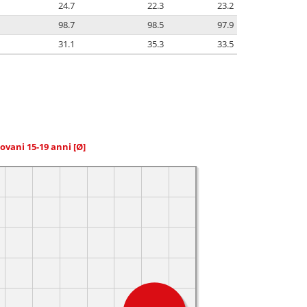
24.7
22.3
23.2
98.7
98.5
97.9
31.1
35.3
33.5
giovani 15-19 anni
[Ø]