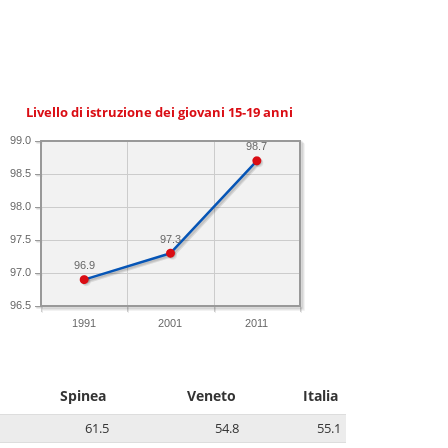
Livello di istruzione dei giovani 15-19 anni
99.0
98.7
98.5
98.0
97.3
97.5
96.9
97.0
96.5
1991
2001
2011
Spinea
Veneto
Italia
61.5
54.8
55.1