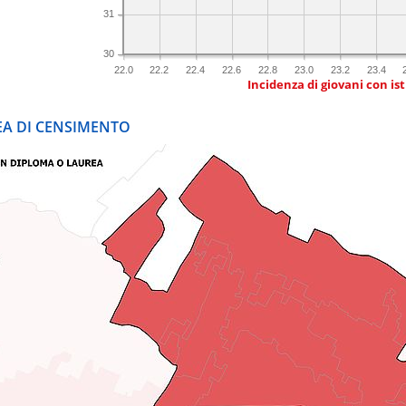
31
30
22.0
22.2
22.4
22.6
22.8
23.0
23.2
23.4
Incidenza di giovani con is
REA DI CENSIMENTO