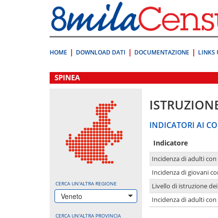
Vai
direttamente
a:
Contenuto
Ricerca
HOME
DOWNLOAD DATI
DOCUMENTAZIONE
LINKS 
.
SPINEA
ISTRUZION
INDICATORI AI CO
Indicatore
Incidenza di adulti con
Incidenza di giovani co
CERCA UN'ALTRA REGIONE
Livello di istruzione de
Veneto
Incidenza di adulti con
CERCA UN'ALTRA PROVINCIA