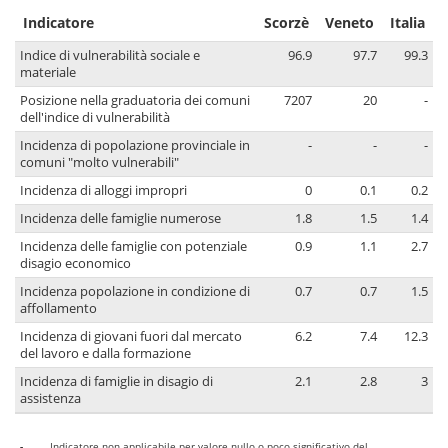
Indicatore
Scorzè
Veneto
Italia
Indice di vulnerabilità sociale e
96.9
97.7
99.3
materiale
Posizione nella graduatoria dei comuni
7207
20
-
dell'indice di vulnerabilità
Incidenza di popolazione provinciale in
-
-
-
comuni "molto vulnerabili"
Incidenza di alloggi impropri
0
0.1
0.2
Incidenza delle famiglie numerose
1.8
1.5
1.4
Incidenza delle famiglie con potenziale
0.9
1.1
2.7
disagio economico
Incidenza popolazione in condizione di
0.7
0.7
1.5
affollamento
Incidenza di giovani fuori dal mercato
6.2
7.4
12.3
del lavoro e dalla formazione
Incidenza di famiglie in disagio di
2.1
2.8
3
assistenza
-
Indicatore non applicabile per valore nullo o poco significativo del