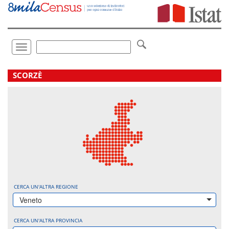
Vai
direttamente
a:
Contenuto
Ricerca
Toggle
navigation
.
SCORZÈ
CERCA UN'ALTRA REGIONE
Veneto
CERCA UN'ALTRA PROVINCIA