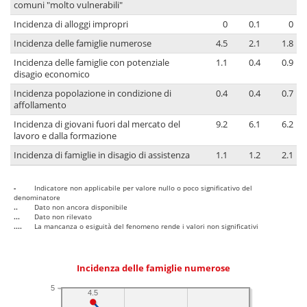
comuni "molto vulnerabili"
Incidenza di alloggi impropri
0
0.1
0
Incidenza delle famiglie numerose
4.5
2.1
1.8
Incidenza delle famiglie con potenziale
1.1
0.4
0.9
disagio economico
Incidenza popolazione in condizione di
0.4
0.4
0.7
affollamento
Incidenza di giovani fuori dal mercato del
9.2
6.1
6.2
lavoro e dalla formazione
Incidenza di famiglie in disagio di assistenza
1.1
1.2
2.1
-
Indicatore non applicabile per valore nullo o poco significativo del
denominatore
..
Dato non ancora disponibile
...
Dato non rilevato
....
La mancanza o esiguità del fenomeno rende i valori non significativi
Incidenza delle famiglie numerose
5
4.5