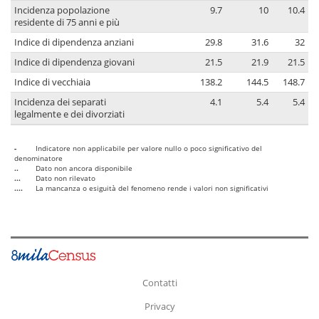
Incidenza popolazione
9.7
10
10.4
residente di 75 anni e più
Indice di dipendenza anziani
29.8
31.6
32
Indice di dipendenza giovani
21.5
21.9
21.5
Indice di vecchiaia
138.2
144.5
148.7
Incidenza dei separati
4.1
5.4
5.4
legalmente e dei divorziati
-
Indicatore non applicabile per valore nullo o poco significativo del
denominatore
..
Dato non ancora disponibile
...
Dato non rilevato
....
La mancanza o esiguità del fenomeno rende i valori non significativi
Contatti
Privacy