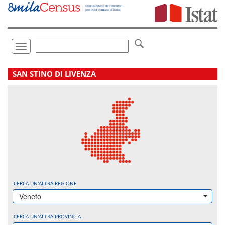
Vai
direttamente
a:
Contenuto
Ricerca
Toggle
navigation
.
SAN STINO DI LIVENZA
CERCA UN'ALTRA REGIONE
Veneto
CERCA UN'ALTRA PROVINCIA