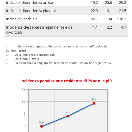
Indice di dipendenza anziani
19.2
25.6
29.8
Indice di dipendenza giovani
22.3
19.1
21.5
Indice di vecchiaia
86.1
134
138.2
Incidenza dei separati legalmente e dei
1.1
2.2
4.1
divorziati
-
Indicatore non applicabile per valore nullo o poco significativo del
denominatore
..
Dato non ancora disponibile
...
Dato non rilevato
....
La mancanza o esiguità del fenomeno rende i valori non significativi
Incidenza popolazione residente di 75 anni e più
12
9.7
10
7.6
8
5.9
6