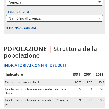
Venezia
CERCA UN COMUNE
San Stino di Livenza
TORNA AL COMUNE
POPOLAZIONE
|
Struttura della
popolazione
INDICATORI AI CONFINI DEL 2011
Indicatore
1991
2001
2011
Rapporto di mascolinità
95.7
95.5
95.8
Incidenza popolazione residente con meno
5.5
5.1
5.6
di 6 anni
Incidenza popolazione residente di 75 anni e
5.9
7.6
9.7
più