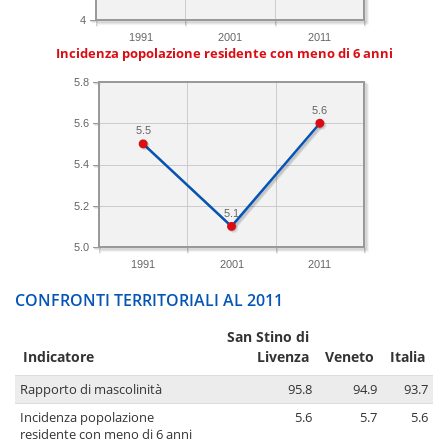
4
1991
2001
2011
Incidenza popolazione residente con meno di 6 anni
5.8
5.6
5.6
5.5
5.4
5.2
5.1
5.0
1991
2001
2011
CONFRONTI TERRITORIALI AL 2011
San Stino di
Indicatore
Livenza
Veneto
Italia
Rapporto di mascolinità
95.8
94.9
93.7
Incidenza popolazione
5.6
5.7
5.6
residente con meno di 6 anni