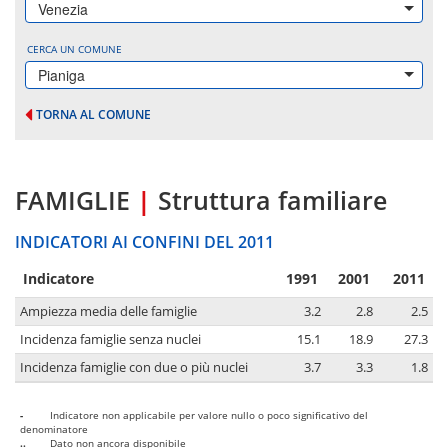
Venezia
CERCA UN COMUNE
Pianiga
TORNA AL COMUNE
FAMIGLIE
|
Struttura familiare
INDICATORI AI CONFINI DEL 2011
Indicatore
1991
2001
2011
Ampiezza media delle famiglie
3.2
2.8
2.5
Incidenza famiglie senza nuclei
15.1
18.9
27.3
Incidenza famiglie con due o più nuclei
3.7
3.3
1.8
-
Indicatore non applicabile per valore nullo o poco significativo del
denominatore
..
Dato non ancora disponibile