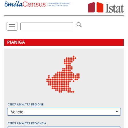
Vai
direttamente
a:
Contenuto
Ricerca
Toggle
navigation
.
PIANIGA
CERCA UN'ALTRA REGIONE
Veneto
CERCA UN'ALTRA PROVINCIA