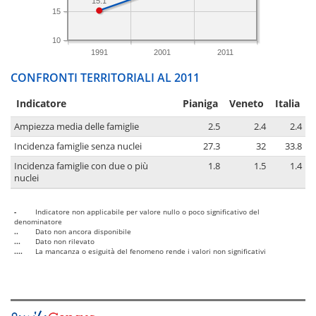
15.1
15
10
1991
2001
2011
CONFRONTI TERRITORIALI AL 2011
Indicatore
Pianiga
Veneto
Italia
Ampiezza media delle famiglie
2.5
2.4
2.4
Incidenza famiglie senza nuclei
27.3
32
33.8
Incidenza famiglie con due o più
1.8
1.5
1.4
nuclei
-
Indicatore non applicabile per valore nullo o poco significativo del
denominatore
..
Dato non ancora disponibile
...
Dato non rilevato
....
La mancanza o esiguità del fenomeno rende i valori non significativi