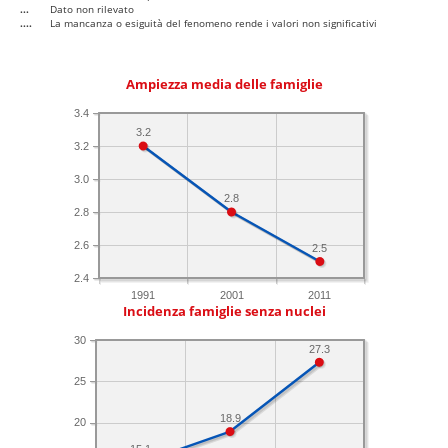
...
Dato non rilevato
....
La mancanza o esiguità del fenomeno rende i valori non significativi
Ampiezza media delle famiglie
3.4
3.2
3.2
3.0
2.8
2.8
2.6
2.5
2.4
1991
2001
2011
Incidenza famiglie senza nuclei
30
27.3
25
18.9
20