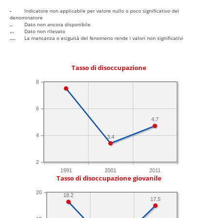
-
Indicatore non applicabile per valore nullo o poco significativo del
denominatore
..
Dato non ancora disponibile
...
Dato non rilevato
....
La mancanza o esiguità del fenomeno rende i valori non significativi
Tasso di disoccupazione
8
6
4.7
4
3.4
2
1991
2001
2011
Tasso di disoccupazione giovanile
20
18.2
17.5