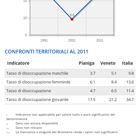
15
9.6
10
5
1991
2001
2011
CONFRONTI TERRITORIALI AL 2011
Indicatore
Pianiga
Veneto
Italia
Tasso di disoccupazione maschile
3.7
5.1
9.8
Tasso di disoccupazione femminile
6.1
8.4
13.6
Tasso di disoccupazione
4.7
6.5
11.4
Tasso di disoccupazione giovanile
17.5
21.2
34.7
-
Indicatore non applicabile per valore nullo o poco significativo del
denominatore
..
Dato non ancora disponibile
...
Dato non rilevato
....
La mancanza o esiguità del fenomeno rende i valori non significativi