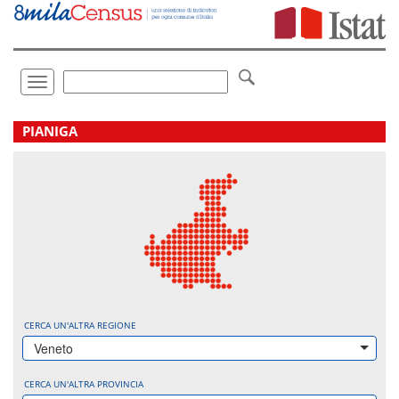
Vai
direttamente
a:
Contenuto
Ricerca
Toggle
navigation
.
PIANIGA
CERCA UN'ALTRA REGIONE
Veneto
CERCA UN'ALTRA PROVINCIA