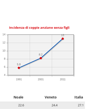
Incidenza di coppie anziane senza figli
14
13
12
10
8.2
8
5.8
6
4
1991
2001
2011
Noale
Veneto
Italia
22.6
24.4
27.1