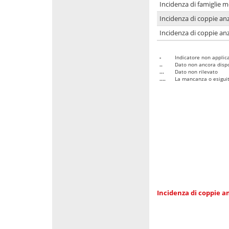
Incidenza di famiglie 
Incidenza di coppie anz
Incidenza di coppie anz
-
Indicatore non applica
..
Dato non ancora dispo
...
Dato non rilevato
....
La mancanza o esiguità
Incidenza di coppie an