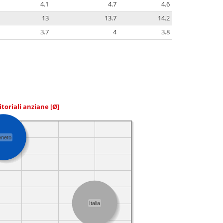
4.1
4.7
4.6
13
13.7
14.2
3.7
4
3.8
itoriali anziane
[Ø]
eneto
Italia