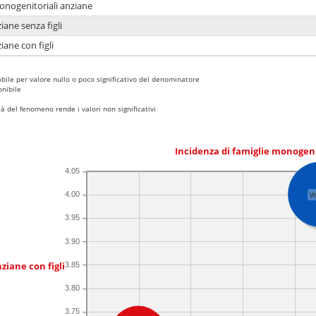
monogenitoriali anziane
iane senza figli
iane con figli
bile per valore nullo o poco significativo del denominatore
nibile
 del fenomeno rende i valori non significativi
Incidenza di famiglie monogen
4.05
4.00
V
3.95
3.90
ziane con figli
3.85
3.80
3.75