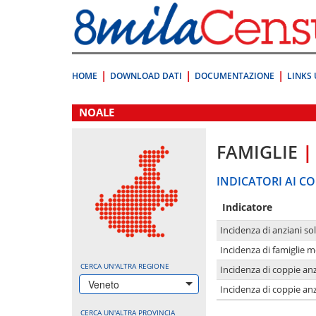
Vai
direttamente
a:
Contenuto
Ricerca
HOME
DOWNLOAD DATI
DOCUMENTAZIONE
LINKS 
.
NOALE
FAMIGLIE
|
INDICATORI AI CO
Indicatore
Incidenza di anziani sol
Incidenza di famiglie 
CERCA UN'ALTRA REGIONE
Incidenza di coppie anz
Veneto
Incidenza di coppie anz
CERCA UN'ALTRA PROVINCIA