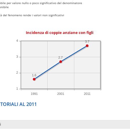
bile per valore nullo o poco significativo del denominatore
nibile
 del fenomeno rende i valori non significativi
Incidenza di coppie anziane con figli
4
3.7
3
2.7
2
1.6
1
1991
2001
2011
TORIALI AL 2011
i