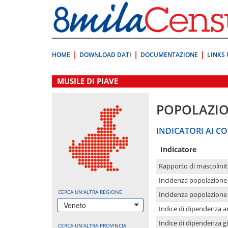
Vai
direttamente
a:
Contenuto
Ricerca
HOME
DOWNLOAD DATI
DOCUMENTAZIONE
LINKS 
.
MUSILE DI PIAVE
POPOLAZI
INDICATORI AI CO
Indicatore
Rapporto di mascolinit
Incidenza popolazione 
CERCA UN'ALTRA REGIONE
Incidenza popolazione 
Veneto
Indice di dipendenza a
Indice di dipendenza g
CERCA UN'ALTRA PROVINCIA