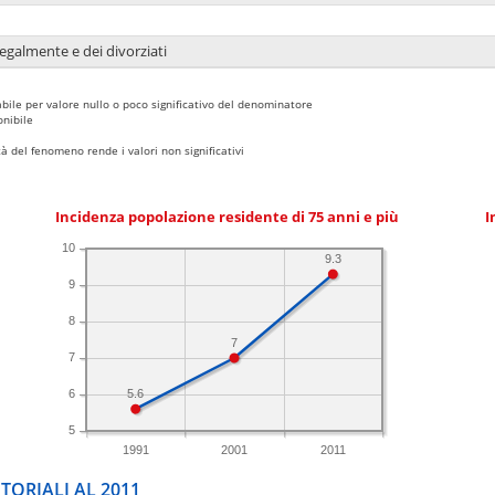
legalmente e dei divorziati
bile per valore nullo o poco significativo del denominatore
nibile
 del fenomeno rende i valori non significativi
Incidenza popolazione residente di 75 anni e più
I
10
9.3
9
8
7
7
5.6
6
5
1991
2001
2011
TORIALI AL 2011