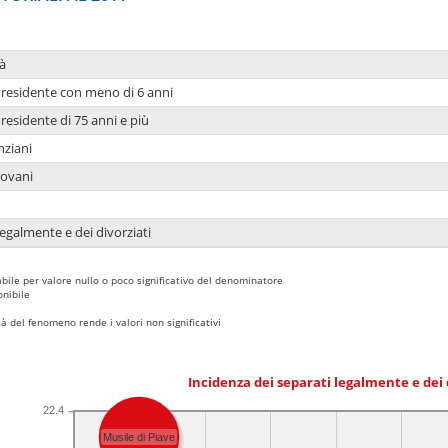
à
residente con meno di 6 anni
residente di 75 anni e più
nziani
iovani
legalmente e dei divorziati
bile per valore nullo o poco significativo del denominatore
nibile
 del fenomeno rende i valori non significativi
Incidenza dei separati legalmente e dei 
22.4
Musile di Piave