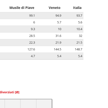
Musile di Piave
Veneto
Italia
99.1
94.9
93.7
6
5.7
5.6
9.3
10
10.4
28.5
31.6
32
22.3
21.9
21.5
127.6
144.5
148.7
4.7
5.4
5.4
divorziati
[Ø]