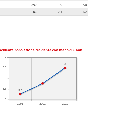
89.3
120
127.6
0.9
2.1
4.7
ncidenza popolazione residente con meno di 6 anni
6.2
6
6.0
5.8
5.7
5.6
5.5
5.4
1991
2001
2011