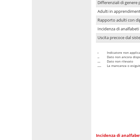
Differenziali di genere 
Adulti in apprendime
Rapporto adulti con di
Incidenza di analfabeti
Uscita precoce dal sist
-
Indicatore non applica
..
Dato non ancora dispo
...
Dato non rilevato
....
La mancanza o esiguità
Incidenza di analfabe