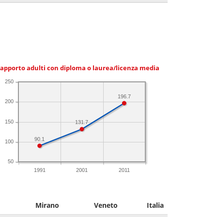
apporto adulti con diploma o laurea/licenza media
250
196.7
200
150
131.7
90.1
100
50
1991
2001
2011
Mirano
Veneto
Italia