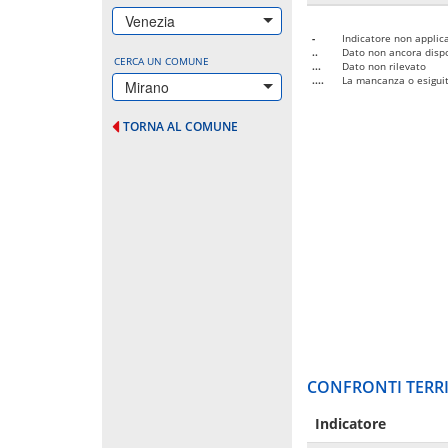
Venezia
-
Indicatore non applica
..
Dato non ancora dispo
CERCA UN COMUNE
...
Dato non rilevato
....
La mancanza o esiguità
Mirano
TORNA AL COMUNE
CONFRONTI TERRI
Indicatore