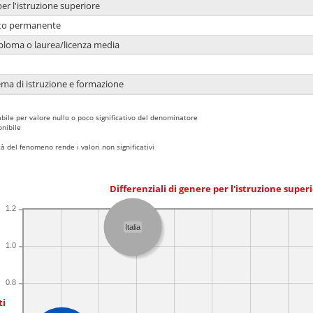
per l'istruzione superiore
nto permanente
ploma o laurea/licenza media
ema di istruzione e formazione
bile per valore nullo o poco significativo del denominatore
nibile
 del fenomeno rende i valori non significativi
Differenziali di genere per l'istruzione super
1.2
Italia
1.0
0.8
ti