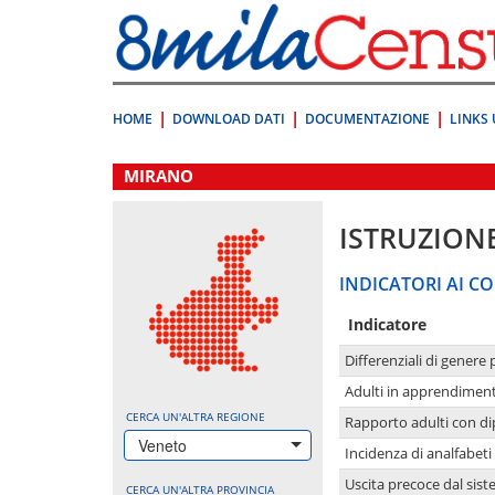
Vai
direttamente
a:
Contenuto
Ricerca
HOME
DOWNLOAD DATI
DOCUMENTAZIONE
LINKS 
.
MIRANO
ISTRUZION
INDICATORI AI CO
Indicatore
Differenziali di genere 
Adulti in apprendime
CERCA UN'ALTRA REGIONE
Rapporto adulti con di
Veneto
Incidenza di analfabeti
Uscita precoce dal sist
CERCA UN'ALTRA PROVINCIA