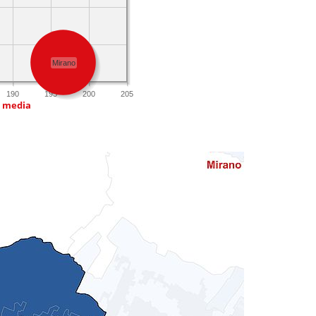
Mirano
190
195
200
205
a media