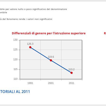
bile per valore nullo o poco significativo del denominatore
nibile
 del fenomeno rende i valori non significativi
Differenziali di genere per l'istruzione superiore
R
130
126.3
125
119.6
120
115
113.2
110
1991
2001
2011
TORIALI AL 2011