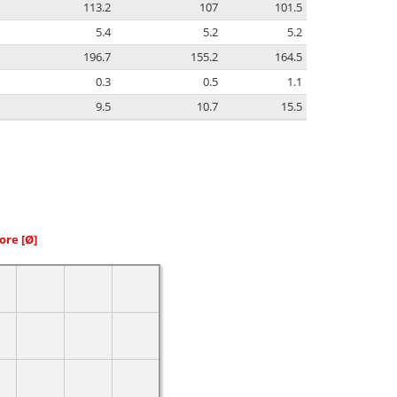
113.2
107
101.5
5.4
5.2
5.2
196.7
155.2
164.5
0.3
0.5
1.1
9.5
10.7
15.5
iore
[Ø]