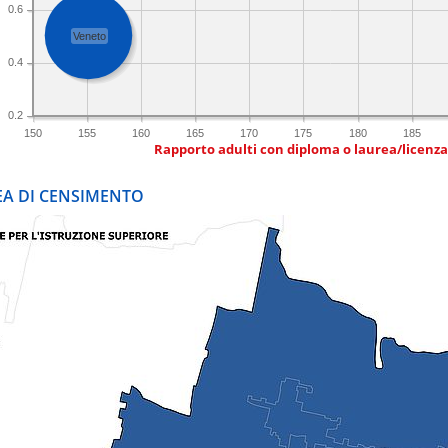
0.6
Veneto
0.4
0.2
150
155
160
165
170
175
180
185
Rapporto adulti con diploma o laurea/licenz
REA DI CENSIMENTO