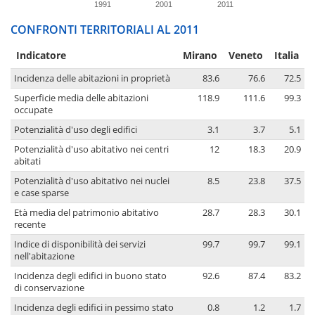
1991
2001
2011
CONFRONTI TERRITORIALI AL 2011
Indicatore
Mirano
Veneto
Italia
Incidenza delle abitazioni in proprietà
83.6
76.6
72.5
Superficie media delle abitazioni
118.9
111.6
99.3
occupate
Potenzialità d'uso degli edifici
3.1
3.7
5.1
Potenzialità d'uso abitativo nei centri
12
18.3
20.9
abitati
Potenzialità d'uso abitativo nei nuclei
8.5
23.8
37.5
e case sparse
Età media del patrimonio abitativo
28.7
28.3
30.1
recente
Indice di disponibilità dei servizi
99.7
99.7
99.1
nell'abitazione
Incidenza degli edifici in buono stato
92.6
87.4
83.2
di conservazione
Incidenza degli edifici in pessimo stato
0.8
1.2
1.7