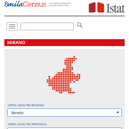
Vai
direttamente
a:
Contenuto
Ricerca
Toggle
navigation
.
MIRANO
CERCA UN'ALTRA REGIONE
Veneto
CERCA UN'ALTRA PROVINCIA