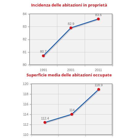
Incidenza delle abitazioni in proprietà
84
83.6
82.9
83
82
80.7
81
80
1991
2001
2011
Superficie media delle abitazioni occupate
120
118.9
118
116
114
114
112.4
112
110