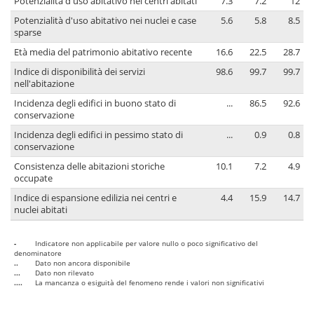
Potenzialità d'uso abitativo nei centri abitati
7.3
7.2
12
Potenzialità d'uso abitativo nei nuclei e case
5.6
5.8
8.5
sparse
Età media del patrimonio abitativo recente
16.6
22.5
28.7
Indice di disponibilità dei servizi
98.6
99.7
99.7
nell'abitazione
Incidenza degli edifici in buono stato di
...
86.5
92.6
conservazione
Incidenza degli edifici in pessimo stato di
...
0.9
0.8
conservazione
Consistenza delle abitazioni storiche
10.1
7.2
4.9
occupate
Indice di espansione edilizia nei centri e
4.4
15.9
14.7
nuclei abitati
-
Indicatore non applicabile per valore nullo o poco significativo del
denominatore
..
Dato non ancora disponibile
...
Dato non rilevato
....
La mancanza o esiguità del fenomeno rende i valori non significativi