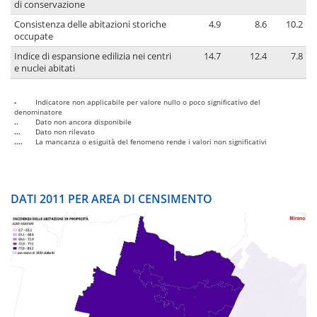
di conservazione
Consistenza delle abitazioni storiche
4.9
8.6
10.2
occupate
Indice di espansione edilizia nei centri
14.7
12.4
7.8
e nuclei abitati
-
Indicatore non applicabile per valore nullo o poco significativo del
denominatore
..
Dato non ancora disponibile
...
Dato non rilevato
....
La mancanza o esiguità del fenomeno rende i valori non significativi
DATI 2011 PER AREA DI CENSIMENTO