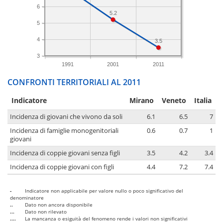
6
5.2
5
4
3.5
3
1991
2001
2011
CONFRONTI TERRITORIALI AL 2011
Indicatore
Mirano
Veneto
Italia
Incidenza di giovani che vivono da soli
6.1
6.5
7
Incidenza di famiglie monogenitoriali
0.6
0.7
1
giovani
Incidenza di coppie giovani senza figli
3.5
4.2
3.4
Incidenza di coppie giovani con figli
4.4
7.2
7.4
-
Indicatore non applicabile per valore nullo o poco significativo del
denominatore
..
Dato non ancora disponibile
...
Dato non rilevato
....
La mancanza o esiguità del fenomeno rende i valori non significativi