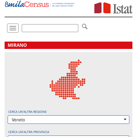
Vai
direttamente
a:
Contenuto
Ricerca
Toggle
navigation
.
MIRANO
CERCA UN'ALTRA REGIONE
Veneto
CERCA UN'ALTRA PROVINCIA