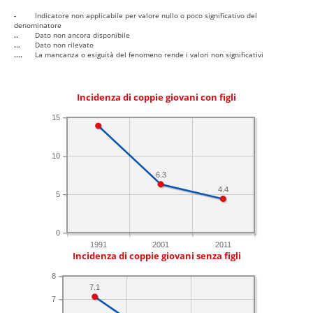
-
Indicatore non applicabile per valore nullo o poco significativo del
denominatore
..
Dato non ancora disponibile
...
Dato non rilevato
....
La mancanza o esiguità del fenomeno rende i valori non significativi
Incidenza di coppie giovani con figli
15
10
6.3
4.4
5
0
1991
2001
2011
Incidenza di coppie giovani senza figli
8
7.1
7