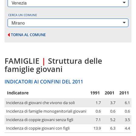
Venezia
CERCA UN COMUNE
Mirano
TORNA AL COMUNE
FAMIGLIE
|
Struttura delle
famiglie giovani
INDICATORI AI CONFINI DEL 2011
Indicatore
1991
2001
2011
Incidenza di giovani che vivono da soli
1.7
3.7
6.1
Incidenza di famiglie monogenitoriali giovani
0.6
0.6
0.6
Incidenza di coppie giovani senza figli
7.1
5.2
3.5
Incidenza di coppie giovani con figli
13.9
6.3
4.4