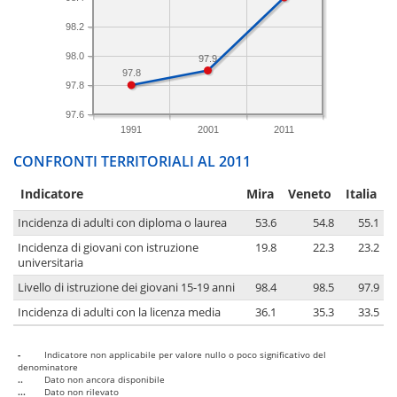
98.2
98.0
97.9
97.8
97.8
97.6
1991
2001
2011
CONFRONTI TERRITORIALI AL 2011
Indicatore
Mira
Veneto
Italia
Incidenza di adulti con diploma o laurea
53.6
54.8
55.1
Incidenza di giovani con istruzione
19.8
22.3
23.2
universitaria
Livello di istruzione dei giovani 15-19 anni
98.4
98.5
97.9
Incidenza di adulti con la licenza media
36.1
35.3
33.5
-
Indicatore non applicabile per valore nullo o poco significativo del
denominatore
..
Dato non ancora disponibile
...
Dato non rilevato