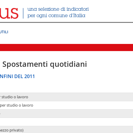
UTILI
|
Spostamenti quotidiani
NFINI DEL 2011
r studio o lavoro
per studio o lavoro
e
mezzo privato)