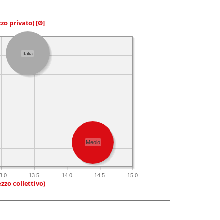
zzo privato)
[Ø]
Italia
Meolo
3.0
13.5
14.0
14.5
15.0
zzo collettivo)