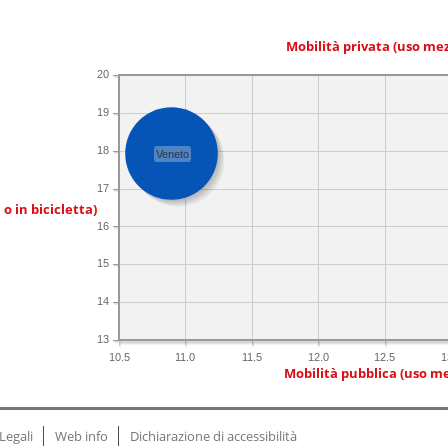
Mobilità privata (uso me
20
19
18
Veneto
17
 o in bicicletta)
16
15
14
13
10.5
11.0
11.5
12.0
12.5
1
Mobilità pubblica (uso me
Legali
Web info
Dichiarazione di accessibilità