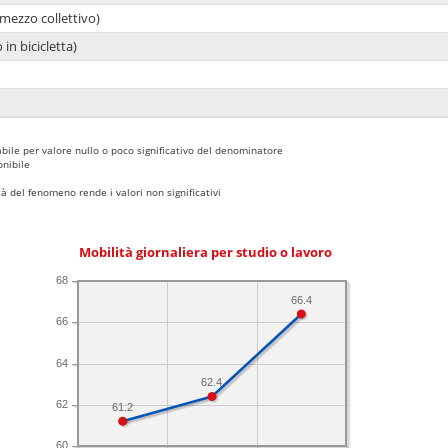
mezzo collettivo)
 in bicicletta)
bile per valore nullo o poco significativo del denominatore
nibile
 del fenomeno rende i valori non significativi
Mobilità giornaliera per studio o lavoro
68
66.4
66
64
62.4
62
61.2
60