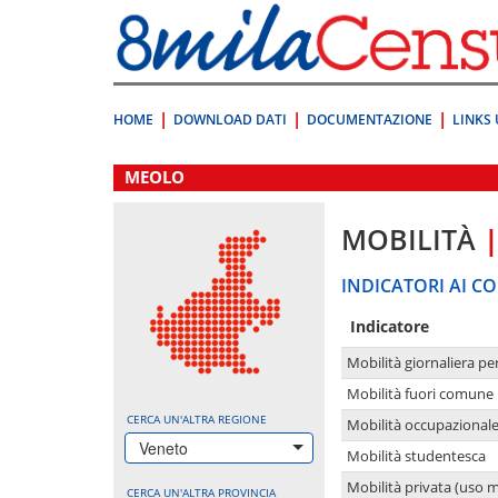
Vai
direttamente
a:
Contenuto
Ricerca
HOME
DOWNLOAD DATI
DOCUMENTAZIONE
LINKS 
.
MEOLO
MOBILITÀ
INDICATORI AI CO
Indicatore
Mobilità giornaliera pe
Mobilità fuori comune 
CERCA UN'ALTRA REGIONE
Mobilità occupazional
Veneto
Mobilità studentesca
Mobilità privata (uso 
CERCA UN'ALTRA PROVINCIA