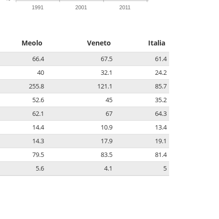
1991
2001
2011
Meolo
Veneto
Italia
66.4
67.5
61.4
40
32.1
24.2
255.8
121.1
85.7
52.6
45
35.2
62.1
67
64.3
14.4
10.9
13.4
14.3
17.9
19.1
79.5
83.5
81.4
5.6
4.1
5