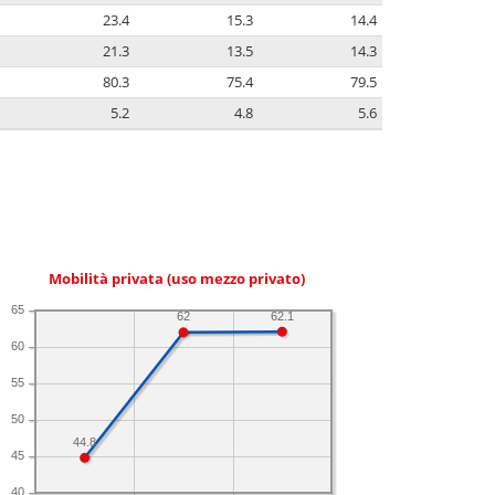
23.4
15.3
14.4
21.3
13.5
14.3
80.3
75.4
79.5
5.2
4.8
5.6
Mobilità privata (uso mezzo privato)
65
62.1
62
60
55
50
44.8
45
40