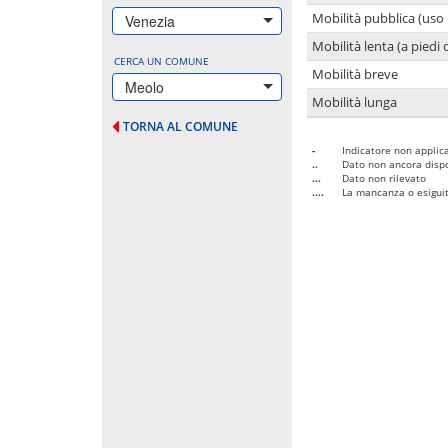
Mobilità pubblica (uso 
Venezia
Mobilità lenta (a piedi o
CERCA UN COMUNE
Mobilità breve
Meolo
Mobilità lunga
TORNA AL COMUNE
-
Indicatore non applica
..
Dato non ancora dispo
...
Dato non rilevato
....
La mancanza o esiguità