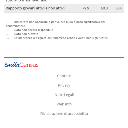
studiano e non lavorano
Rapporto giovani attivi e non attivi
79.9
60.3
50.8
-
Indicatore non applicabile per valore nullo o poco significativo del
denominatore
..
Dato non ancora disponibile
...
Dato non rilevato
....
La mancanza o esiguità del fenomeno rende i valori non significativi
Contatti
Privacy
Note Legali
Web info
Dichiarazione di accessibilità