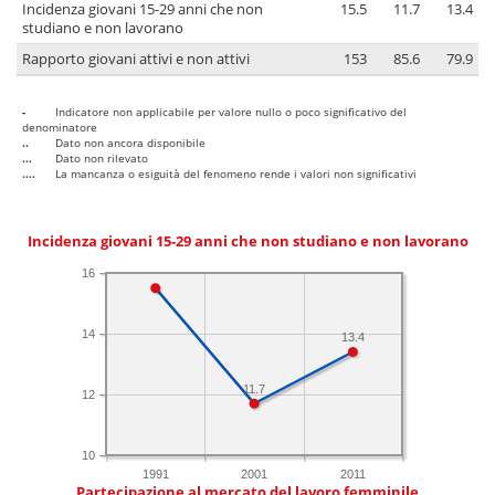
Incidenza giovani 15-29 anni che non
15.5
11.7
13.4
studiano e non lavorano
Rapporto giovani attivi e non attivi
153
85.6
79.9
-
Indicatore non applicabile per valore nullo o poco significativo del
denominatore
..
Dato non ancora disponibile
...
Dato non rilevato
....
La mancanza o esiguità del fenomeno rende i valori non significativi
Incidenza giovani 15-29 anni che non studiano e non lavorano
16
14
13.4
11.7
12
10
1991
2001
2011
Partecipazione al mercato del lavoro femminile