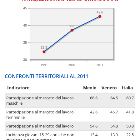
45
42.6
40
38.6
35
32.3
30
1991
2001
2011
CONFRONTI TERRITORIALI AL 2011
Indicatore
Meolo
Veneto
Italia
Partecipazione al mercato del lavoro
66.6
64.5
60.7
maschile
Partecipazione al mercato del lavoro
42.6
45.7
41.8
femminile
Partecipazione al mercato del lavoro
54.6
54.8
50.8
Incidenza giovani 15-29 anni che non
13.4
13.9
22.5