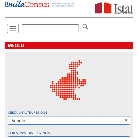
Vai
direttamente
a:
Contenuto
Ricerca
Toggle
navigation
.
MEOLO
CERCA UN'ALTRA REGIONE
Veneto
CERCA UN'ALTRA PROVINCIA