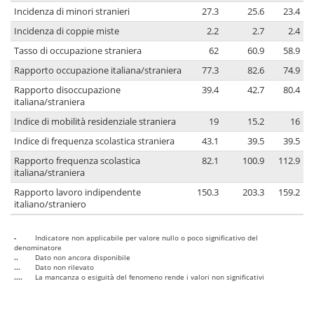
Incidenza di minori stranieri
27.3
25.6
23.4
Incidenza di coppie miste
2.2
2.7
2.4
Tasso di occupazione straniera
62
60.9
58.9
Rapporto occupazione italiana/straniera
77.3
82.6
74.9
Rapporto disoccupazione
39.4
42.7
80.4
italiana/straniera
Indice di mobilità residenziale straniera
19
15.2
16
Indice di frequenza scolastica straniera
43.1
39.5
39.5
Rapporto frequenza scolastica
82.1
100.9
112.9
italiana/straniera
Rapporto lavoro indipendente
150.3
203.3
159.2
italiano/straniero
-
Indicatore non applicabile per valore nullo o poco significativo del
denominatore
..
Dato non ancora disponibile
...
Dato non rilevato
....
La mancanza o esiguità del fenomeno rende i valori non significativi