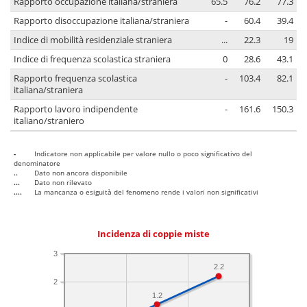
Rapporto occupazione italiana/straniera
65.5
76.2
77.3
Rapporto disoccupazione italiana/straniera
-
60.4
39.4
Indice di mobilità residenziale straniera
...
22.3
19
Indice di frequenza scolastica straniera
0
28.6
43.1
Rapporto frequenza scolastica
-
103.4
82.1
italiana/straniera
Rapporto lavoro indipendente
-
161.6
150.3
italiano/straniero
-
Indicatore non applicabile per valore nullo o poco significativo del
denominatore
..
Dato non ancora disponibile
...
Dato non rilevato
....
La mancanza o esiguità del fenomeno rende i valori non significativi
Incidenza di coppie miste
3
2.2
2
1.2