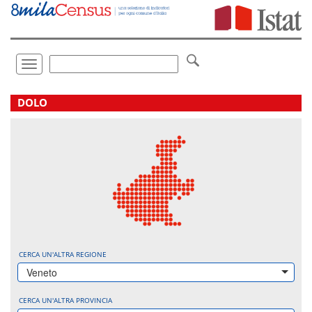
Vai
direttamente
a:
Contenuto
Ricerca
Toggle
navigation
.
DOLO
CERCA UN'ALTRA REGIONE
Veneto
CERCA UN'ALTRA PROVINCIA