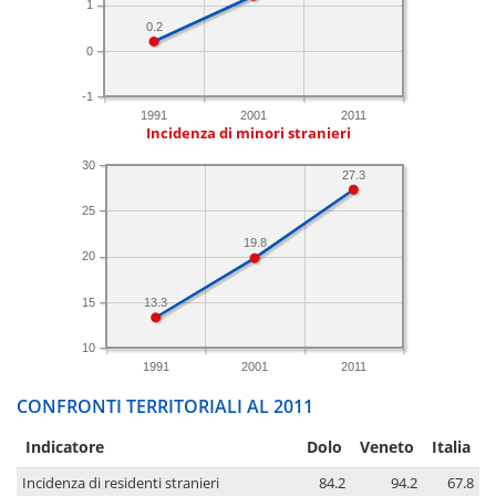
1
0.2
0
-1
1991
2001
2011
Incidenza di minori stranieri
30
27.3
25
19.8
20
15
13.3
10
1991
2001
2011
CONFRONTI TERRITORIALI AL 2011
Indicatore
Dolo
Veneto
Italia
Incidenza di residenti stranieri
84.2
94.2
67.8