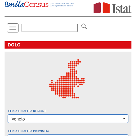
Vai
direttamente
a:
Contenuto
Ricerca
Toggle
navigation
.
DOLO
CERCA UN'ALTRA REGIONE
Veneto
CERCA UN'ALTRA PROVINCIA