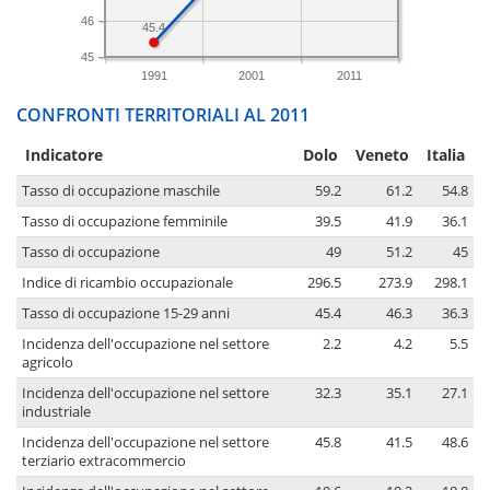
46
45.4
45
1991
2001
2011
CONFRONTI TERRITORIALI AL 2011
Indicatore
Dolo
Veneto
Italia
Tasso di occupazione maschile
59.2
61.2
54.8
Tasso di occupazione femminile
39.5
41.9
36.1
Tasso di occupazione
49
51.2
45
Indice di ricambio occupazionale
296.5
273.9
298.1
Tasso di occupazione 15-29 anni
45.4
46.3
36.3
Incidenza dell'occupazione nel settore
2.2
4.2
5.5
agricolo
Incidenza dell'occupazione nel settore
32.3
35.1
27.1
industriale
Incidenza dell'occupazione nel settore
45.8
41.5
48.6
terziario extracommercio