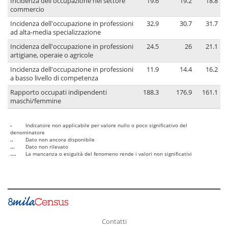
Incidenza dell'occupazione nel settore
19.6
19.2
18.8
commercio
Incidenza dell'occupazione in professioni
32.9
30.7
31.7
ad alta-media specializzazione
Incidenza dell'occupazione in professioni
24.5
26
21.1
artigiane, operaie o agricole
Incidenza dell'occupazione in professioni
11.9
14.4
16.2
a basso livello di competenza
Rapporto occupati indipendenti
188.3
176.9
161.1
maschi/femmine
-
Indicatore non applicabile per valore nullo o poco significativo del
denominatore
..
Dato non ancora disponibile
...
Dato non rilevato
....
La mancanza o esiguità del fenomeno rende i valori non significativi
Contatti