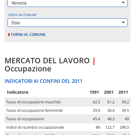
Venezia
CERCA UN COMUNE
Dolo
TORNA AL COMUNE
MERCATO DEL LAVORO
|
Occupazione
INDICATORI AI CONFINI DEL 2011
Indicatore
1991
2001
2011
Tasso di occupazione maschile
62.5
61.2
59.2
Tasso di occupazione femminile
29.9
36.4
39.5
Tasso di occupazione
45.4
48.3
49
Indice di ricambio occupazionale
89
122.7
296.5