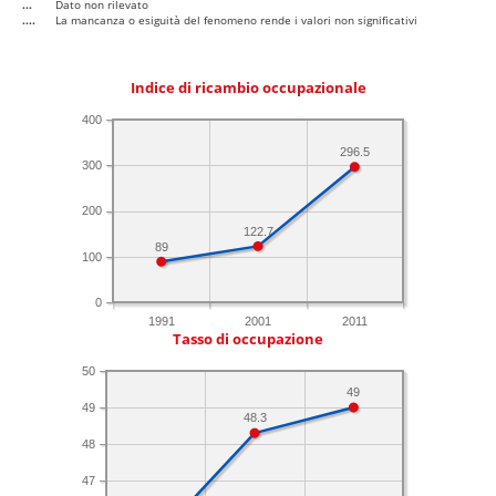
...
Dato non rilevato
....
La mancanza o esiguità del fenomeno rende i valori non significativi
Indice di ricambio occupazionale
400
296.5
300
200
122.7
89
100
0
1991
2001
2011
Tasso di occupazione
50
49
49
48.3
48
47