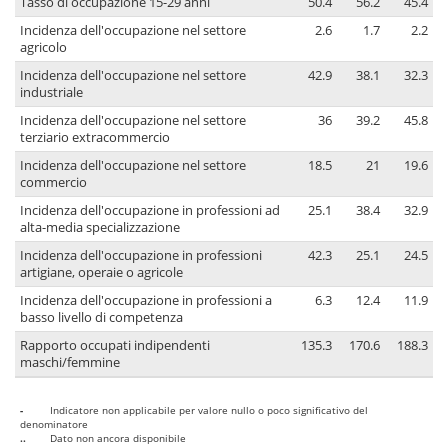
Tasso di occupazione 15-29 anni
50.4
56.2
45.4
Incidenza dell'occupazione nel settore
2.6
1.7
2.2
agricolo
Incidenza dell'occupazione nel settore
42.9
38.1
32.3
industriale
Incidenza dell'occupazione nel settore
36
39.2
45.8
terziario extracommercio
Incidenza dell'occupazione nel settore
18.5
21
19.6
commercio
Incidenza dell'occupazione in professioni ad
25.1
38.4
32.9
alta-media specializzazione
Incidenza dell'occupazione in professioni
42.3
25.1
24.5
artigiane, operaie o agricole
Incidenza dell'occupazione in professioni a
6.3
12.4
11.9
basso livello di competenza
Rapporto occupati indipendenti
135.3
170.6
188.3
maschi/femmine
-
Indicatore non applicabile per valore nullo o poco significativo del
denominatore
..
Dato non ancora disponibile