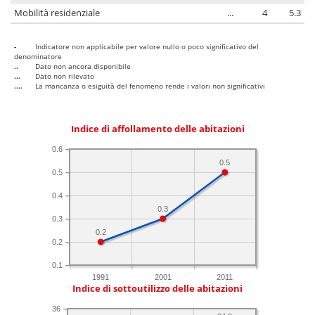
Mobilità residenziale
...
4
5.3
-
Indicatore non applicabile per valore nullo o poco significativo del
denominatore
..
Dato non ancora disponibile
...
Dato non rilevato
....
La mancanza o esiguità del fenomeno rende i valori non significativi
Indice di affollamento delle abitazioni
0.6
0.5
0.5
0.4
0.3
0.3
0.2
0.2
0.1
1991
2001
2011
Indice di sottoutilizzo delle abitazioni
36