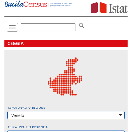
Vai
direttamente
a:
Contenuto
Ricerca
Toggle
navigation
.
CEGGIA
CERCA UN'ALTRA REGIONE
Veneto
CERCA UN'ALTRA PROVINCIA