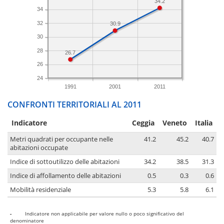
34.2
34
32
30.9
30
28
26.7
26
24
1991
2001
2011
CONFRONTI TERRITORIALI AL 2011
Indicatore
Ceggia
Veneto
Italia
Metri quadrati per occupante nelle
41.2
45.2
40.7
abitazioni occupate
Indice di sottoutilizzo delle abitazioni
34.2
38.5
31.3
Indice di affollamento delle abitazioni
0.5
0.3
0.6
Mobilità residenziale
5.3
5.8
6.1
-
Indicatore non applicabile per valore nullo o poco significativo del
denominatore