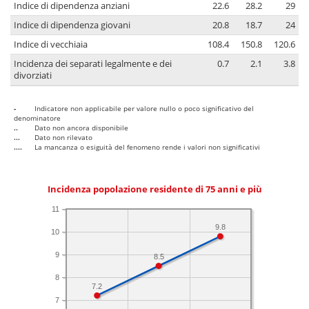
Indice di dipendenza anziani
22.6
28.2
29
Indice di dipendenza giovani
20.8
18.7
24
Indice di vecchiaia
108.4
150.8
120.6
Incidenza dei separati legalmente e dei
0.7
2.1
3.8
divorziati
-
Indicatore non applicabile per valore nullo o poco significativo del
denominatore
..
Dato non ancora disponibile
...
Dato non rilevato
....
La mancanza o esiguità del fenomeno rende i valori non significativi
Incidenza popolazione residente di 75 anni e più
11
9.8
10
9
8.5
8
7.2
7