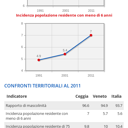
6
1991
2001
2011
Incidenza popolazione residente con meno di 6 anni
8
7
7
6
5.4
4.9
5
4
1991
2001
2011
CONFRONTI TERRITORIALI AL 2011
Indicatore
Ceggia
Veneto
Italia
Rapporto di mascolinità
96.6
94.9
93.7
Incidenza popolazione residente con
7
5.7
5.6
meno di 6 anni
Incidenza popolazione residente di 75
9.8
10
10.4