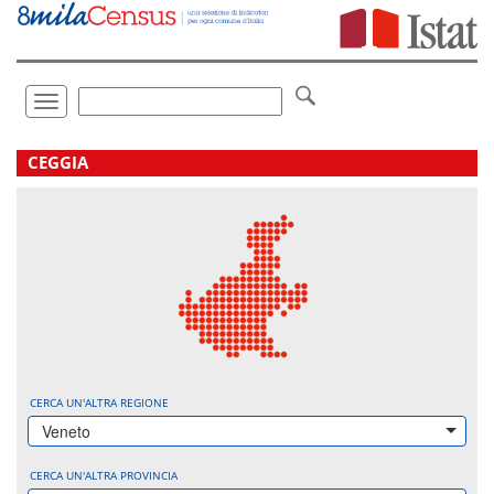
Vai
direttamente
a:
Contenuto
Ricerca
Toggle
navigation
.
CEGGIA
CERCA UN'ALTRA REGIONE
Veneto
CERCA UN'ALTRA PROVINCIA