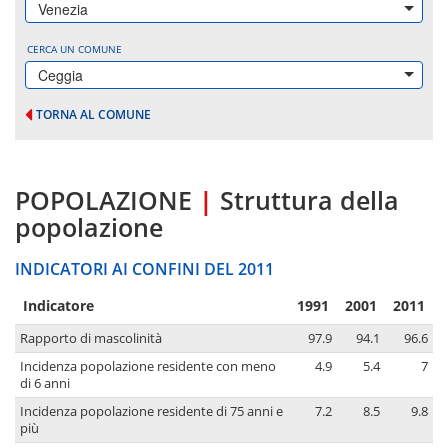
Venezia
CERCA UN COMUNE
Ceggia
TORNA AL COMUNE
POPOLAZIONE
|
Struttura della
popolazione
INDICATORI AI CONFINI DEL 2011
Indicatore
1991
2001
2011
Rapporto di mascolinità
97.9
94.1
96.6
Incidenza popolazione residente con meno
4.9
5.4
7
di 6 anni
Incidenza popolazione residente di 75 anni e
7.2
8.5
9.8
più