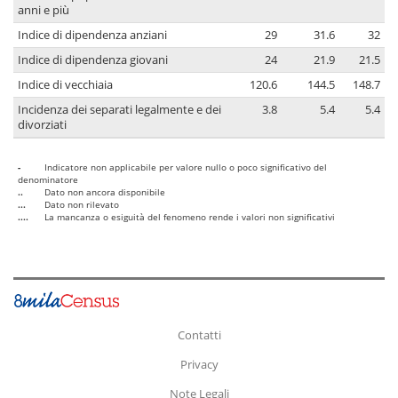
anni e più
Indice di dipendenza anziani
29
31.6
32
Indice di dipendenza giovani
24
21.9
21.5
Indice di vecchiaia
120.6
144.5
148.7
Incidenza dei separati legalmente e dei
3.8
5.4
5.4
divorziati
-
Indicatore non applicabile per valore nullo o poco significativo del
denominatore
..
Dato non ancora disponibile
...
Dato non rilevato
....
La mancanza o esiguità del fenomeno rende i valori non significativi
Contatti
Privacy
Note Legali