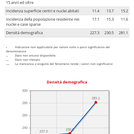
15 anni ed oltre
Incidenza superficie centri e nuclei abitati
11.4
13.7
15.2
Incidenza della popolazione residente nei
17.1
15.3
11.6
nuclei e case sparse
Densità demografica
227.3
230.5
281.1
-
Indicatore non applicabile per valore nullo o poco significativo del
denominatore
..
Dato non ancora disponibile
...
Dato non rilevato
....
La mancanza o esiguità del fenomeno rende i valori non significativi
Densità demografica
300
281.1
280
260
240
230.5
227.3