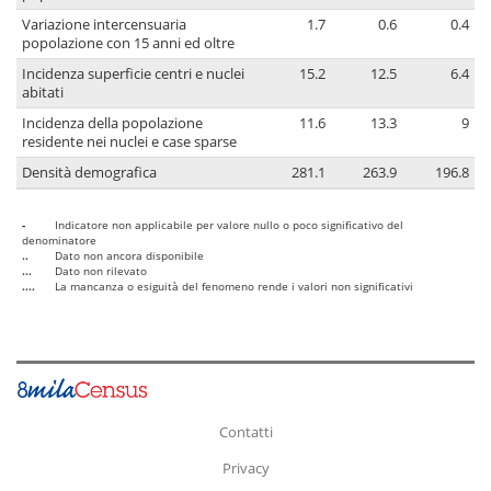
Variazione intercensuaria
1.7
0.6
0.4
popolazione con 15 anni ed oltre
Incidenza superficie centri e nuclei
15.2
12.5
6.4
abitati
Incidenza della popolazione
11.6
13.3
9
residente nei nuclei e case sparse
Densità demografica
281.1
263.9
196.8
-
Indicatore non applicabile per valore nullo o poco significativo del
denominatore
..
Dato non ancora disponibile
...
Dato non rilevato
....
La mancanza o esiguità del fenomeno rende i valori non significativi
Contatti
Privacy