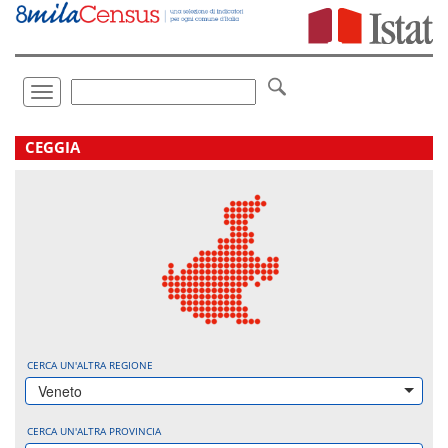
Vai
direttamente
a:
Contenuto
Ricerca
Toggle
navigation
.
CEGGIA
CERCA UN'ALTRA REGIONE
Veneto
CERCA UN'ALTRA PROVINCIA