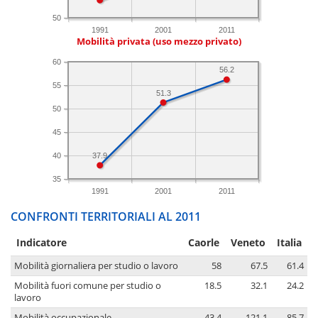
50
1991
2001
2011
Mobilità privata (uso mezzo privato)
60
56.2
55
51.3
50
45
40
37.9
35
1991
2001
2011
CONFRONTI TERRITORIALI AL 2011
Indicatore
Caorle
Veneto
Italia
Mobilità giornaliera per studio o lavoro
58
67.5
61.4
Mobilità fuori comune per studio o
18.5
32.1
24.2
lavoro
Mobilità occupazionale
43.4
121.1
85.7