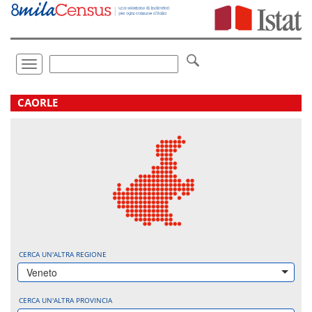
Vai
direttamente
a:
Contenuto
Ricerca
Toggle
navigation
.
CAORLE
CERCA UN'ALTRA REGIONE
Veneto
CERCA UN'ALTRA PROVINCIA