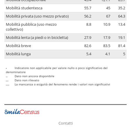
Mobilità studentesca
55.7
45
35.2
Mobilità privata (uso mezzo privato)
56.2
67
64.3
Mobilità pubblica (uso mezzo
8.8
10.9
13.4
collettivo)
Mobilità lenta (a piedi o in bicicletta)
27.9
17.9
19.1
Mobilità breve
82.6
83.5
81.4
Mobilità lunga
5.4
4.1
5
-
Indicatore non applicabile per valore nullo o poco significativo del
denominatore
..
Dato non ancora disponibile
...
Dato non rilevato
....
La mancanza o esiguità del fenomeno rende i valori non significativi
Contatti