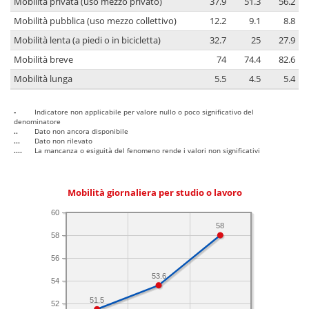
Mobilità privata (uso mezzo privato)
37.9
51.3
56.2
Mobilità pubblica (uso mezzo collettivo)
12.2
9.1
8.8
Mobilità lenta (a piedi o in bicicletta)
32.7
25
27.9
Mobilità breve
74
74.4
82.6
Mobilità lunga
5.5
4.5
5.4
-
Indicatore non applicabile per valore nullo o poco significativo del
denominatore
..
Dato non ancora disponibile
...
Dato non rilevato
....
La mancanza o esiguità del fenomeno rende i valori non significativi
Mobilità giornaliera per studio o lavoro
60
58
58
56
53.6
54
51.5
52