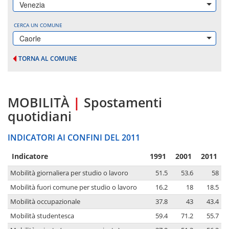
Venezia
CERCA UN COMUNE
Caorle
TORNA AL COMUNE
MOBILITÀ
|
Spostamenti
quotidiani
INDICATORI AI CONFINI DEL 2011
Indicatore
1991
2001
2011
Mobilità giornaliera per studio o lavoro
51.5
53.6
58
Mobilità fuori comune per studio o lavoro
16.2
18
18.5
Mobilità occupazionale
37.8
43
43.4
Mobilità studentesca
59.4
71.2
55.7