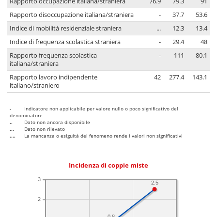
Rapporto occupazione italiana/straniera
76.9
79.3
91
Rapporto disoccupazione italiana/straniera
-
37.7
53.6
Indice di mobilità residenziale straniera
...
12.3
13.4
Indice di frequenza scolastica straniera
-
29.4
48
Rapporto frequenza scolastica
-
111
80.1
italiana/straniera
Rapporto lavoro indipendente
42
277.4
143.1
italiano/straniero
-
Indicatore non applicabile per valore nullo o poco significativo del
denominatore
..
Dato non ancora disponibile
...
Dato non rilevato
....
La mancanza o esiguità del fenomeno rende i valori non significativi
Incidenza di coppie miste
3
2.5
2
0.8