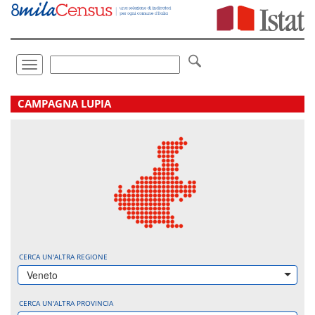
Vai
direttamente
a:
Contenuto
Ricerca
Toggle
navigation
.
CAMPAGNA LUPIA
CERCA UN'ALTRA REGIONE
Veneto
CERCA UN'ALTRA PROVINCIA