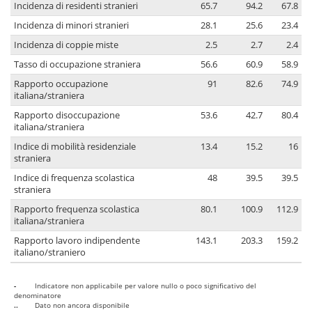
Incidenza di residenti stranieri
65.7
94.2
67.8
Incidenza di minori stranieri
28.1
25.6
23.4
Incidenza di coppie miste
2.5
2.7
2.4
Tasso di occupazione straniera
56.6
60.9
58.9
Rapporto occupazione
91
82.6
74.9
italiana/straniera
Rapporto disoccupazione
53.6
42.7
80.4
italiana/straniera
Indice di mobilità residenziale
13.4
15.2
16
straniera
Indice di frequenza scolastica
48
39.5
39.5
straniera
Rapporto frequenza scolastica
80.1
100.9
112.9
italiana/straniera
Rapporto lavoro indipendente
143.1
203.3
159.2
italiano/straniero
-
Indicatore non applicabile per valore nullo o poco significativo del
denominatore
..
Dato non ancora disponibile