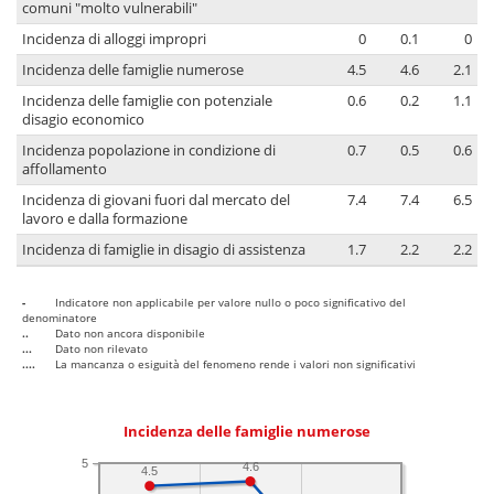
comuni "molto vulnerabili"
Incidenza di alloggi impropri
0
0.1
0
Incidenza delle famiglie numerose
4.5
4.6
2.1
Incidenza delle famiglie con potenziale
0.6
0.2
1.1
disagio economico
Incidenza popolazione in condizione di
0.7
0.5
0.6
affollamento
Incidenza di giovani fuori dal mercato del
7.4
7.4
6.5
lavoro e dalla formazione
Incidenza di famiglie in disagio di assistenza
1.7
2.2
2.2
-
Indicatore non applicabile per valore nullo o poco significativo del
denominatore
..
Dato non ancora disponibile
...
Dato non rilevato
....
La mancanza o esiguità del fenomeno rende i valori non significativi
Incidenza delle famiglie numerose
5
4.6
4.5