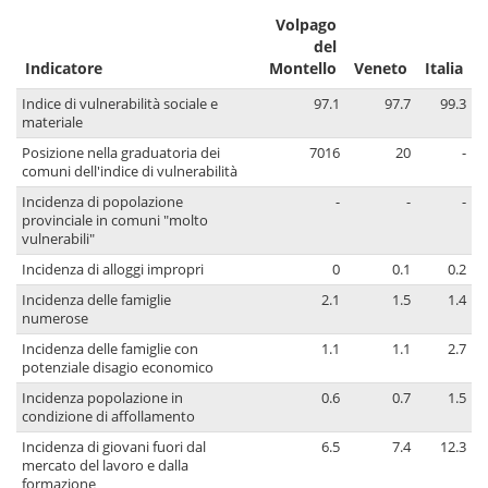
Volpago
del
Indicatore
Montello
Veneto
Italia
Indice di vulnerabilità sociale e
97.1
97.7
99.3
materiale
Posizione nella graduatoria dei
7016
20
-
comuni dell'indice di vulnerabilità
Incidenza di popolazione
-
-
-
provinciale in comuni "molto
vulnerabili"
Incidenza di alloggi impropri
0
0.1
0.2
Incidenza delle famiglie
2.1
1.5
1.4
numerose
Incidenza delle famiglie con
1.1
1.1
2.7
potenziale disagio economico
Incidenza popolazione in
0.6
0.7
1.5
condizione di affollamento
Incidenza di giovani fuori dal
6.5
7.4
12.3
mercato del lavoro e dalla
formazione