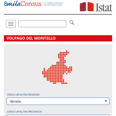
Vai
direttamente
a:
Contenuto
Ricerca
Toggle
navigation
.
VOLPAGO DEL MONTELLO
CERCA UN'ALTRA REGIONE
Veneto
CERCA UN'ALTRA PROVINCIA