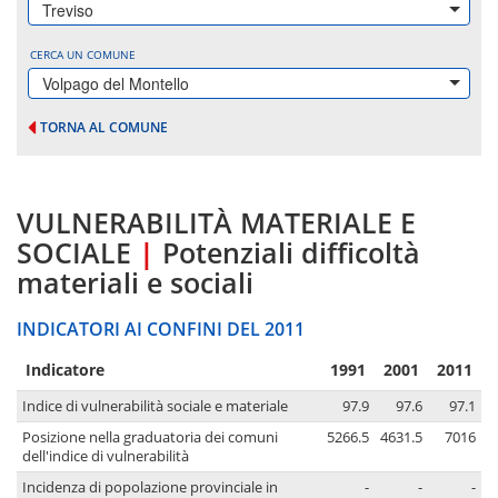
Treviso
CERCA UN COMUNE
Volpago del Montello
TORNA AL COMUNE
VULNERABILITÀ MATERIALE E
SOCIALE
|
Potenziali difficoltà
materiali e sociali
INDICATORI AI CONFINI DEL 2011
Indicatore
1991
2001
2011
Indice di vulnerabilità sociale e materiale
97.9
97.6
97.1
Posizione nella graduatoria dei comuni
5266.5
4631.5
7016
dell'indice di vulnerabilità
Incidenza di popolazione provinciale in
-
-
-