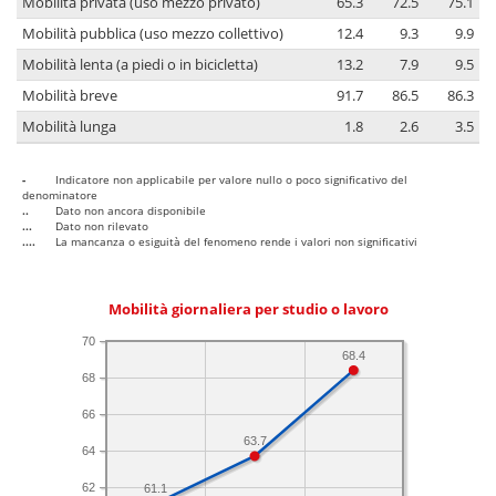
Mobilità privata (uso mezzo privato)
65.3
72.5
75.1
Mobilità pubblica (uso mezzo collettivo)
12.4
9.3
9.9
Mobilità lenta (a piedi o in bicicletta)
13.2
7.9
9.5
Mobilità breve
91.7
86.5
86.3
Mobilità lunga
1.8
2.6
3.5
-
Indicatore non applicabile per valore nullo o poco significativo del
denominatore
..
Dato non ancora disponibile
...
Dato non rilevato
....
La mancanza o esiguità del fenomeno rende i valori non significativi
Mobilità giornaliera per studio o lavoro
70
68.4
68
66
63.7
64
62
61.1