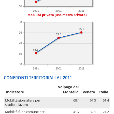
60
1991
2001
2011
Mobilità privata (uso mezzo privato)
80
75.1
75
72.5
70
65.3
65
60
1991
2001
2011
CONFRONTI TERRITORIALI AL 2011
Volpago del
Indicatore
Montello
Veneto
Italia
Mobilità giornaliera per
68.4
67.5
61.4
studio o lavoro
Mobilità fuori comune per
41.7
32.1
24.2