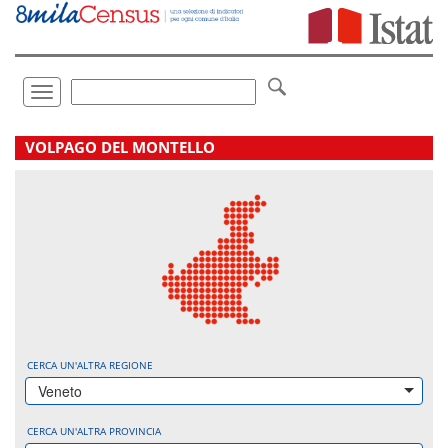
Vai
direttamente
a:
Contenuto
Ricerca
Toggle
navigation
.
VOLPAGO DEL MONTELLO
CERCA UN'ALTRA REGIONE
Veneto
CERCA UN'ALTRA PROVINCIA