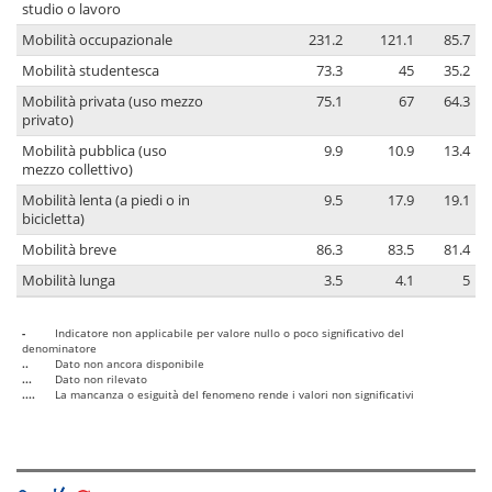
studio o lavoro
Mobilità occupazionale
231.2
121.1
85.7
Mobilità studentesca
73.3
45
35.2
Mobilità privata (uso mezzo
75.1
67
64.3
privato)
Mobilità pubblica (uso
9.9
10.9
13.4
mezzo collettivo)
Mobilità lenta (a piedi o in
9.5
17.9
19.1
bicicletta)
Mobilità breve
86.3
83.5
81.4
Mobilità lunga
3.5
4.1
5
-
Indicatore non applicabile per valore nullo o poco significativo del
denominatore
..
Dato non ancora disponibile
...
Dato non rilevato
....
La mancanza o esiguità del fenomeno rende i valori non significativi