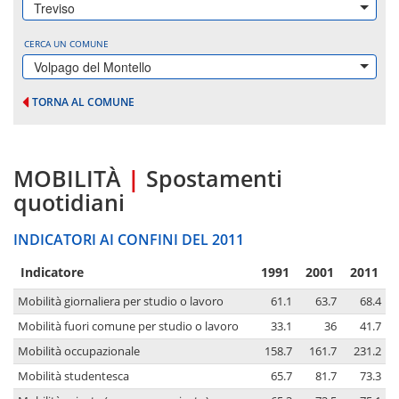
Treviso
CERCA UN COMUNE
Volpago del Montello
TORNA AL COMUNE
MOBILITÀ
|
Spostamenti
quotidiani
INDICATORI AI CONFINI DEL 2011
Indicatore
1991
2001
2011
Mobilità giornaliera per studio o lavoro
61.1
63.7
68.4
Mobilità fuori comune per studio o lavoro
33.1
36
41.7
Mobilità occupazionale
158.7
161.7
231.2
Mobilità studentesca
65.7
81.7
73.3