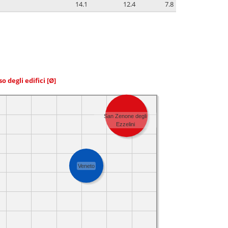
14.1
12.4
7.8
so degli edifici
[Ø]
San Zenone degli
Ezzelini
Veneto