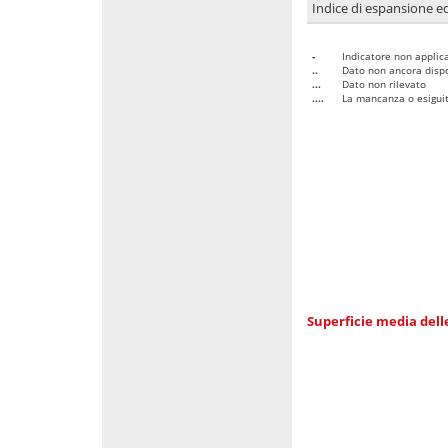
Indice di espansione edi
-
Indicatore non applica
..
Dato non ancora dispo
...
Dato non rilevato
....
La mancanza o esiguità
Superficie media dell