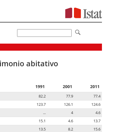
imonio abitativo
1991
2001
2011
82.2
77.9
77.4
123.7
126.1
124.6
...
4
4.6
15.1
4.6
13.7
13.5
8.2
15.6