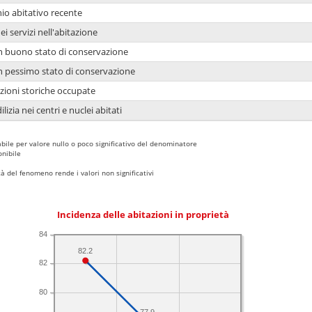
io abitativo recente
ei servizi nell'abitazione
 in buono stato di conservazione
 in pessimo stato di conservazione
azioni storiche occupate
lizia nei centri e nuclei abitati
bile per valore nullo o poco significativo del denominatore
nibile
 del fenomeno rende i valori non significativi
Incidenza delle abitazioni in proprietà
84
82.2
82
80