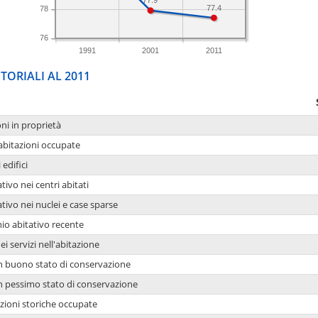
77.9
77.4
78
76
1991
2001
2011
TORIALI AL 2011
oni in proprietà
 abitazioni occupate
 edifici
tivo nei centri abitati
ativo nei nuclei e case sparse
io abitativo recente
ei servizi nell'abitazione
 in buono stato di conservazione
 in pessimo stato di conservazione
azioni storiche occupate