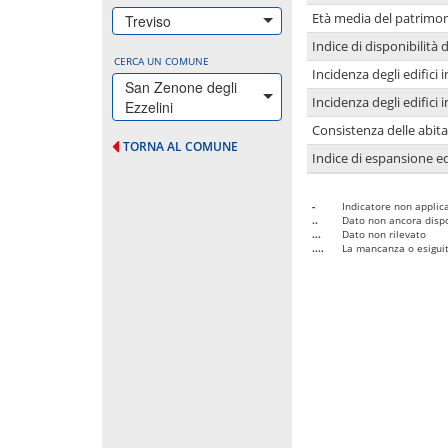
Età media del patrimon
Treviso
Indice di disponibilità d
CERCA UN COMUNE
Incidenza degli edifici
San Zenone degli
Incidenza degli edifici
Ezzelini
Consistenza delle abit
TORNA AL COMUNE
Indice di espansione edi
-
Indicatore non applica
..
Dato non ancora dispo
...
Dato non rilevato
....
La mancanza o esiguità