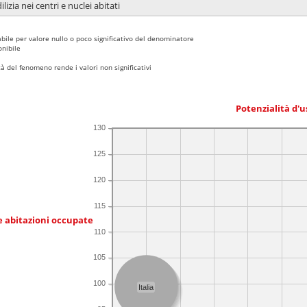
lizia nei centri e nuclei abitati
bile per valore nullo o poco significativo del denominatore
nibile
 del fenomeno rende i valori non significativi
Potenzialità d'u
130
125
120
115
e abitazioni occupate
110
105
100
Italia