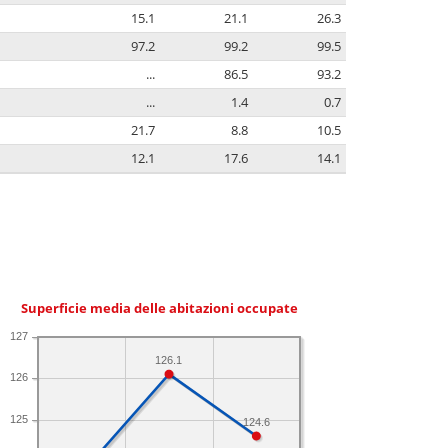
15.1
21.1
26.3
97.2
99.2
99.5
...
86.5
93.2
...
1.4
0.7
21.7
8.8
10.5
12.1
17.6
14.1
Superficie media delle abitazioni occupate
127
126.1
126
125
124.6