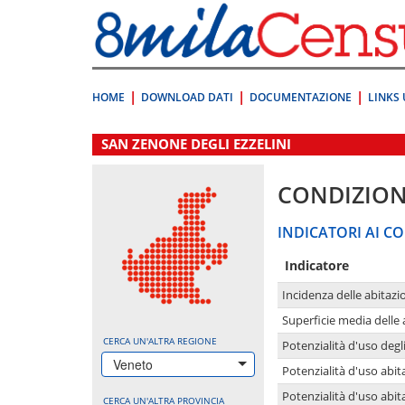
Vai
direttamente
a:
Contenuto
Ricerca
HOME
DOWNLOAD DATI
DOCUMENTAZIONE
LINKS 
.
SAN ZENONE DEGLI EZZELINI
CONDIZION
INDICATORI AI CO
Indicatore
Incidenza delle abitazi
Superficie media delle
CERCA UN'ALTRA REGIONE
Potenzialità d'uso degli
Veneto
Potenzialità d'uso abita
Potenzialità d'uso abit
CERCA UN'ALTRA PROVINCIA