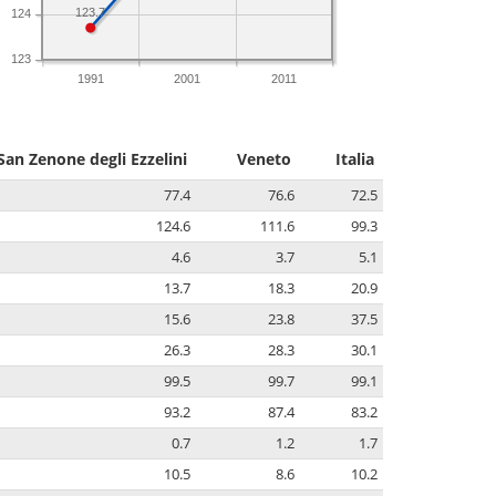
123.7
124
123
1991
2001
2011
San Zenone degli Ezzelini
Veneto
Italia
77.4
76.6
72.5
124.6
111.6
99.3
4.6
3.7
5.1
13.7
18.3
20.9
15.6
23.8
37.5
26.3
28.3
30.1
99.5
99.7
99.1
93.2
87.4
83.2
0.7
1.2
1.7
10.5
8.6
10.2