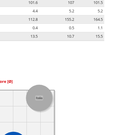
101.6
107
101.5
4.4
5.2
5.2
112.8
155.2
164.5
0.4
0.5
1.1
13.5
10.7
15.5
iore
[Ø]
Italia