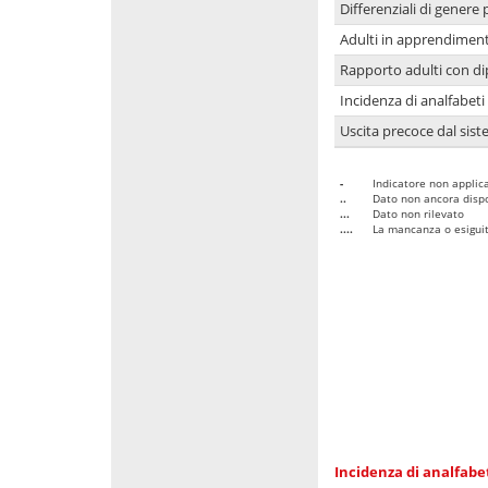
Differenziali di genere 
Adulti in apprendime
Rapporto adulti con di
Incidenza di analfabeti
Uscita precoce dal sist
-
Indicatore non applica
..
Dato non ancora dispo
...
Dato non rilevato
....
La mancanza o esiguità
Incidenza di analfabe