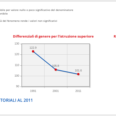
bile per valore nullo o poco significativo del denominatore
nibile
 del fenomeno rende i valori non significativi
Differenziali di genere per l'istruzione superiore
R
130
122.9
120
110
105.8
101.6
100
90
1991
2001
2011
TORIALI AL 2011