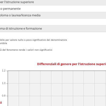
per l'istruzione superiore
nto permanente
ploma o laurea/licenza media
ema di istruzione e formazione
bile per valore nullo o poco significativo del denominatore
nibile
 del fenomeno rende i valori non significativi
Differenziali di genere per l'istruzione super
1.2
1.0
0.8
ti