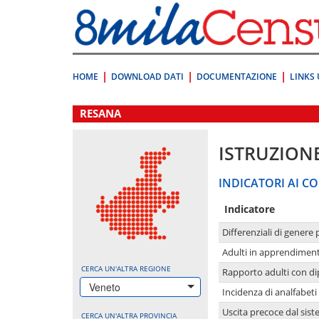
Vai
direttamente
a:
Contenuto
Ricerca
HOME
DOWNLOAD DATI
DOCUMENTAZIONE
LINKS 
.
RESANA
ISTRUZION
INDICATORI AI CO
Indicatore
Differenziali di genere 
Adulti in apprendime
CERCA UN'ALTRA REGIONE
Rapporto adulti con di
Veneto
Incidenza di analfabeti
Uscita precoce dal sist
CERCA UN'ALTRA PROVINCIA