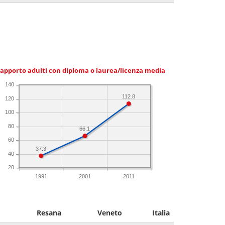
apporto adulti con diploma o laurea/licenza media
140
112.8
120
100
80
66.1
60
37.3
40
20
1991
2001
2011
Resana
Veneto
Italia