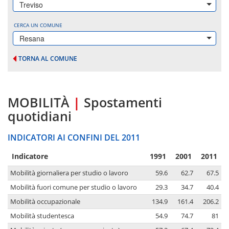
Treviso
CERCA UN COMUNE
Resana
TORNA AL COMUNE
MOBILITÀ
|
Spostamenti
quotidiani
INDICATORI AI CONFINI DEL 2011
Indicatore
1991
2001
2011
Mobilità giornaliera per studio o lavoro
59.6
62.7
67.5
Mobilità fuori comune per studio o lavoro
29.3
34.7
40.4
Mobilità occupazionale
134.9
161.4
206.2
Mobilità studentesca
54.9
74.7
81