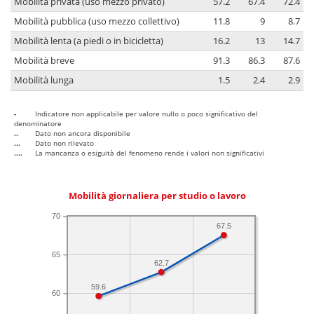
Mobilità privata (uso mezzo privato)
57.2
67.4
72.4
Mobilità pubblica (uso mezzo collettivo)
11.8
9
8.7
Mobilità lenta (a piedi o in bicicletta)
16.2
13
14.7
Mobilità breve
91.3
86.3
87.6
Mobilità lunga
1.5
2.4
2.9
-
Indicatore non applicabile per valore nullo o poco significativo del
denominatore
..
Dato non ancora disponibile
...
Dato non rilevato
....
La mancanza o esiguità del fenomeno rende i valori non significativi
Mobilità giornaliera per studio o lavoro
70
67.5
65
62.7
59.6
60