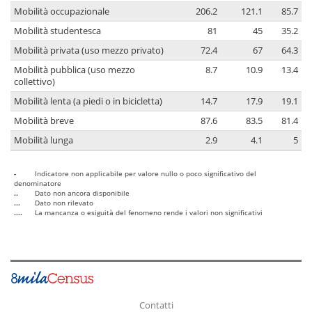
Mobilità occupazionale
206.2
121.1
85.7
Mobilità studentesca
81
45
35.2
Mobilità privata (uso mezzo privato)
72.4
67
64.3
Mobilità pubblica (uso mezzo
8.7
10.9
13.4
collettivo)
Mobilità lenta (a piedi o in bicicletta)
14.7
17.9
19.1
Mobilità breve
87.6
83.5
81.4
Mobilità lunga
2.9
4.1
5
-
Indicatore non applicabile per valore nullo o poco significativo del
denominatore
..
Dato non ancora disponibile
...
Dato non rilevato
....
La mancanza o esiguità del fenomeno rende i valori non significativi
Contatti