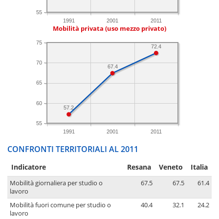
55
1991
2001
2011
Mobilità privata (uso mezzo privato)
75
72.4
70
67.4
65
60
57.2
55
1991
2001
2011
CONFRONTI TERRITORIALI AL 2011
Indicatore
Resana
Veneto
Italia
Mobilità giornaliera per studio o
67.5
67.5
61.4
lavoro
Mobilità fuori comune per studio o
40.4
32.1
24.2
lavoro