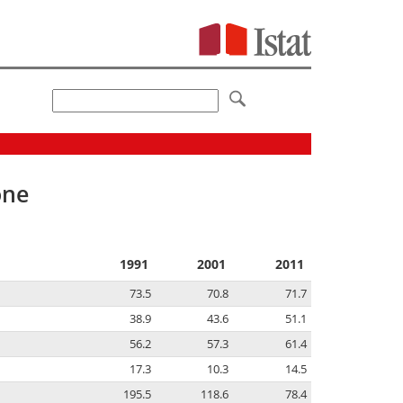
one
1991
2001
2011
73.5
70.8
71.7
38.9
43.6
51.1
56.2
57.3
61.4
17.3
10.3
14.5
195.5
118.6
78.4