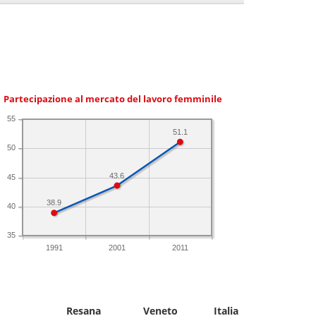
Partecipazione al mercato del lavoro femminile
55
51.1
50
43.6
45
38.9
40
35
1991
2001
2011
Resana
Veneto
Italia