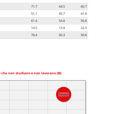
71.7
64.5
60.7
51.1
45.7
41.8
61.4
54.8
50.8
14.5
13.9
22.5
78.4
60.3
50.8
ni che non studiano e non lavorano
[Ø]
Resana