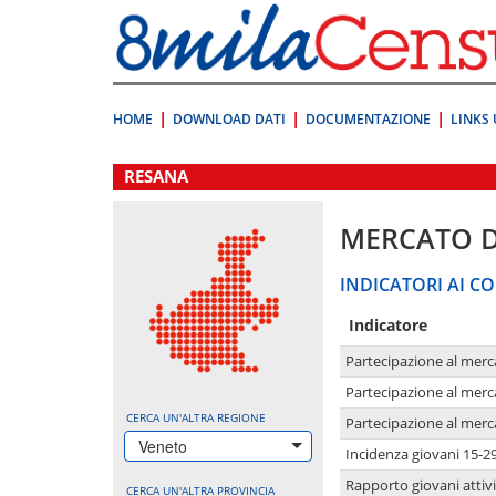
Vai
direttamente
a:
Contenuto
Ricerca
HOME
DOWNLOAD DATI
DOCUMENTAZIONE
LINKS 
.
RESANA
MERCATO 
INDICATORI AI CO
Indicatore
Partecipazione al merc
Partecipazione al merc
CERCA UN'ALTRA REGIONE
Partecipazione al merc
Veneto
Incidenza giovani 15-2
Rapporto giovani attivi
CERCA UN'ALTRA PROVINCIA