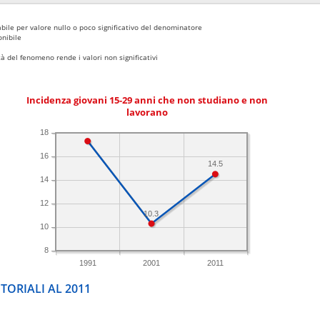
bile per valore nullo o poco significativo del denominatore
nibile
 del fenomeno rende i valori non significativi
Incidenza giovani 15-29 anni che non studiano e non
lavorano
18
16
14.5
14
12
10.3
10
8
1991
2001
2011
TORIALI AL 2011