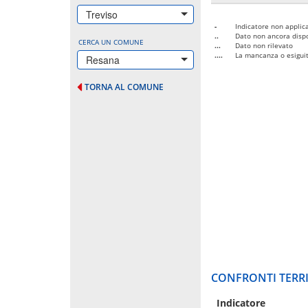
Treviso
-
Indicatore non applica
..
Dato non ancora dispo
CERCA UN COMUNE
...
Dato non rilevato
....
La mancanza o esiguità
Resana
TORNA AL COMUNE
CONFRONTI TERRI
Indicatore