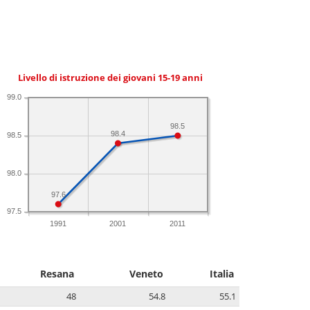
Livello di istruzione dei giovani 15-19 anni
99.0
98.5
98.4
98.5
98.0
97.6
97.5
1991
2001
2011
Resana
Veneto
Italia
48
54.8
55.1