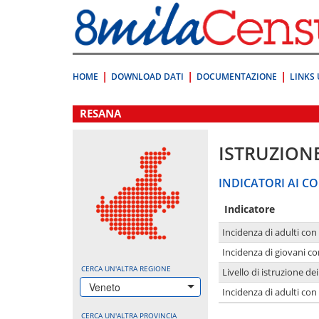
Vai
direttamente
a:
Contenuto
Ricerca
HOME
DOWNLOAD DATI
DOCUMENTAZIONE
LINKS 
.
RESANA
ISTRUZION
INDICATORI AI CO
Indicatore
Incidenza di adulti con
Incidenza di giovani co
CERCA UN'ALTRA REGIONE
Livello di istruzione de
Veneto
Incidenza di adulti con
CERCA UN'ALTRA PROVINCIA