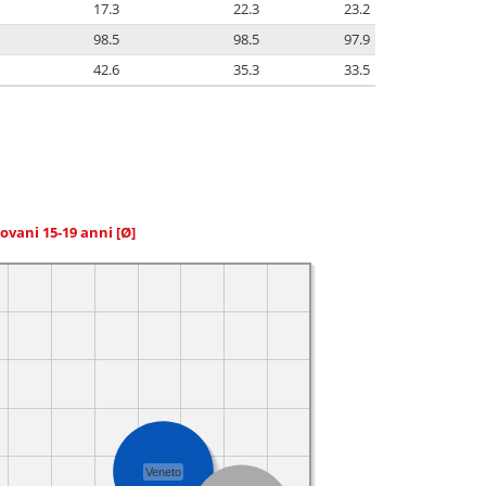
17.3
22.3
23.2
98.5
98.5
97.9
42.6
35.3
33.5
giovani 15-19 anni
[Ø]
Veneto