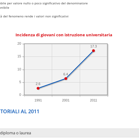
bile per valore nullo o poco significativo del denominatore
nibile
 del fenomeno rende i valori non significativi
Incidenza di giovani con istruzione universitaria
20
17.3
15
10
6.4
5
2.6
0
1991
2001
2011
TORIALI AL 2011
 diploma o laurea