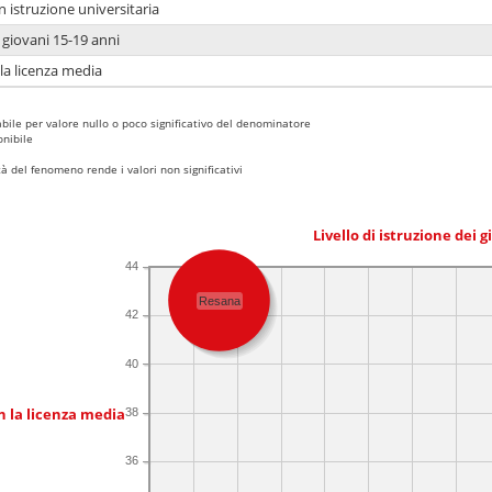
n istruzione universitaria
i giovani 15-19 anni
 la licenza media
bile per valore nullo o poco significativo del denominatore
nibile
 del fenomeno rende i valori non significativi
Livello di istruzione dei 
44
Resana
42
40
n la licenza media
38
36