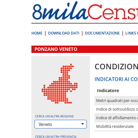
Vai
direttamente
a:
Contenuto
Ricerca
HOME
DOWNLOAD DATI
DOCUMENTAZIONE
LINKS 
.
PONZANO VENETO
CONDIZION
INDICATORI AI CO
Indicatore
Metri quadrati per occ
Indice di sottoutilizzo 
CERCA UN'ALTRA REGIONE
Indice di affollamento 
Veneto
Mobilità residenziale
CERCA UN'ALTRA PROVINCIA