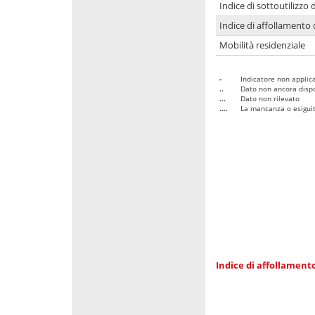
Indice di sottoutilizzo 
Indice di affollamento 
Mobilità residenziale
-
Indicatore non applica
..
Dato non ancora dispo
...
Dato non rilevato
....
La mancanza o esiguità
Indice di affollamento