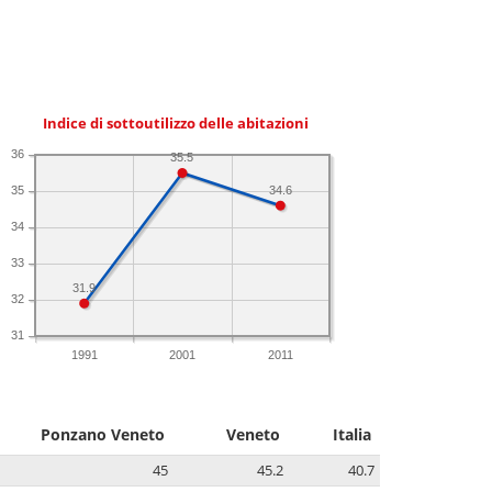
Indice di sottoutilizzo delle abitazioni
36
35.5
34.6
35
34
33
31.9
32
31
1991
2001
2011
Ponzano Veneto
Veneto
Italia
45
45.2
40.7