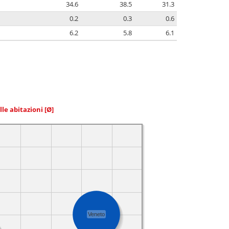
34.6
38.5
31.3
0.2
0.3
0.6
6.2
5.8
6.1
elle abitazioni
[Ø]
Veneto