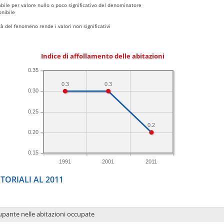
bile per valore nullo o poco significativo del denominatore
nibile
 del fenomeno rende i valori non significativi
Indice di affollamento delle abitazioni
0.35
0.3
0.3
0.30
0.25
0.2
0.20
0.15
1991
2001
2011
TORIALI AL 2011
upante nelle abitazioni occupate