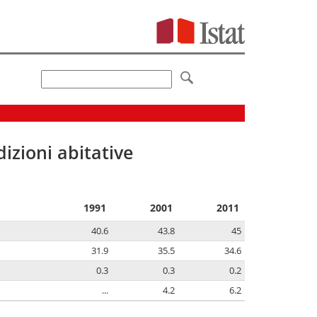
izioni abitative
1991
2001
2011
40.6
43.8
45
31.9
35.5
34.6
0.3
0.3
0.2
...
4.2
6.2