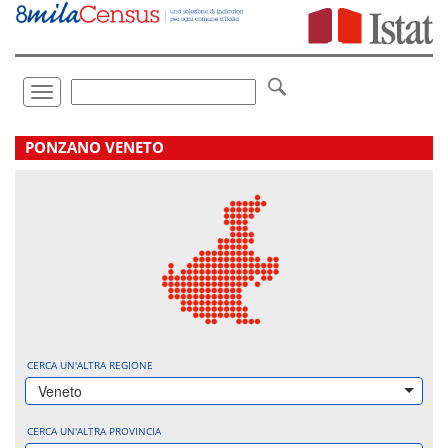
Vai
direttamente
a:
Contenuto
Ricerca
Toggle
navigation
.
PONZANO VENETO
CERCA UN'ALTRA REGIONE
Veneto
CERCA UN'ALTRA PROVINCIA