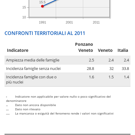
15.5
15
10
1991
2001
2011
CONFRONTI TERRITORIALI AL 2011
Ponzano
Indicatore
Veneto
Veneto
Italia
Ampiezza media delle famiglie
2.5
2.4
2.4
Incidenza famiglie senza nuclei
28.8
32
33.8
Incidenza famiglie con due o
1.6
1.5
1.4
più nuclei
-
Indicatore non applicabile per valore nullo o poco significativo del
denominatore
..
Dato non ancora disponibile
...
Dato non rilevato
....
La mancanza o esiguità del fenomeno rende i valori non significativi