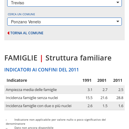
Treviso
CERCA UN COMUNE
Ponzano Veneto
TORNA AL COMUNE
FAMIGLIE
|
Struttura familiare
INDICATORI AI CONFINI DEL 2011
Indicatore
1991
2001
2011
Ampiezza media delle famiglie
3.1
2.7
2.5
Incidenza famiglie senza nuclei
15.5
21.6
28.8
Incidenza famiglie con due o più nuclei
2.6
1.5
1.6
-
Indicatore non applicabile per valore nullo o poco significativo del
denominatore
..
Dato non ancora disponibile