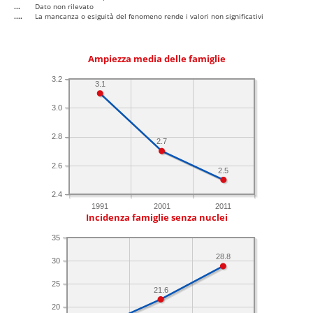
...
Dato non rilevato
....
La mancanza o esiguità del fenomeno rende i valori non significativi
Ampiezza media delle famiglie
3.2
3.1
3.0
2.8
2.7
2.6
2.5
2.4
1991
2001
2011
Incidenza famiglie senza nuclei
35
28.8
30
25
21.6
20