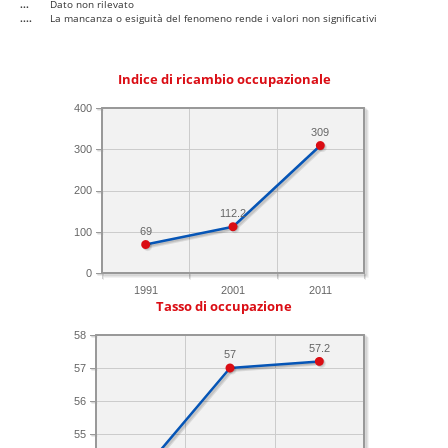
...
Dato non rilevato
....
La mancanza o esiguità del fenomeno rende i valori non significativi
Indice di ricambio occupazionale
400
309
300
200
112.2
69
100
0
1991
2001
2011
Tasso di occupazione
58
57.2
57
57
56
55