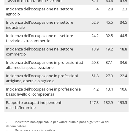
Tasso di occupazione 15-29 anni
62.1
60.6
43.5
Incidenza dell'occupazione nel settore
4
2.8
2.3
agricolo
Incidenza dell'occupazione nel settore
52.9
45.5
34.5
industriale
Incidenza dell'occupazione nel settore
24.2
32.5
44.5
terziario extracommercio
Incidenza dell'occupazione nel settore
18.9
19.2
18.8
commercio
Incidenza dell'occupazione in professioni ad
20.8
37.1
34.6
alta-media specializzazione
Incidenza dell'occupazione in professioni
51.8
27.9
22.4
artigiane, operaie o agricole
Incidenza dell'occupazione in professioni a
4.2
13.4
10.6
basso livello di competenza
Rapporto occupati indipendenti
147.3
182.9
193.5
maschi/femmine
-
Indicatore non applicabile per valore nullo o poco significativo del
denominatore
..
Dato non ancora disponibile