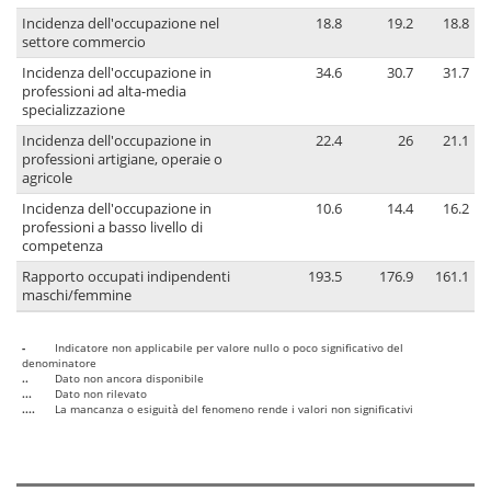
Incidenza dell'occupazione nel
18.8
19.2
18.8
settore commercio
Incidenza dell'occupazione in
34.6
30.7
31.7
professioni ad alta-media
specializzazione
Incidenza dell'occupazione in
22.4
26
21.1
professioni artigiane, operaie o
agricole
Incidenza dell'occupazione in
10.6
14.4
16.2
professioni a basso livello di
competenza
Rapporto occupati indipendenti
193.5
176.9
161.1
maschi/femmine
-
Indicatore non applicabile per valore nullo o poco significativo del
denominatore
..
Dato non ancora disponibile
...
Dato non rilevato
....
La mancanza o esiguità del fenomeno rende i valori non significativi