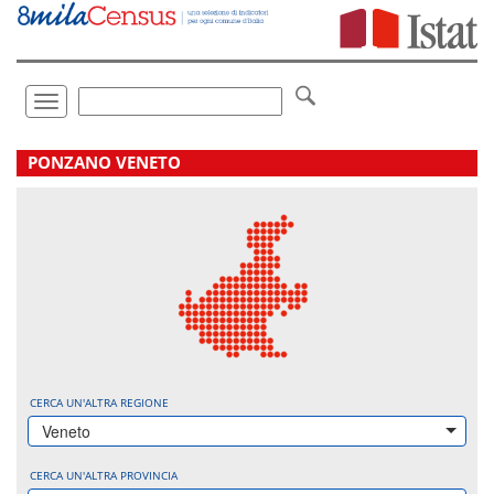
Vai
direttamente
a:
Contenuto
Ricerca
Toggle
navigation
.
PONZANO VENETO
CERCA UN'ALTRA REGIONE
Veneto
CERCA UN'ALTRA PROVINCIA