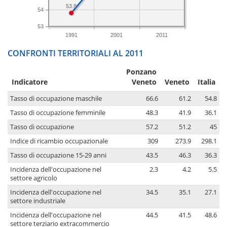
53.8
54
53
1991
2001
2011
CONFRONTI TERRITORIALI AL 2011
Ponzano
Indicatore
Veneto
Veneto
Italia
Tasso di occupazione maschile
66.6
61.2
54.8
Tasso di occupazione femminile
48.3
41.9
36.1
Tasso di occupazione
57.2
51.2
45
Indice di ricambio occupazionale
309
273.9
298.1
Tasso di occupazione 15-29 anni
43.5
46.3
36.3
Incidenza dell'occupazione nel
2.3
4.2
5.5
settore agricolo
Incidenza dell'occupazione nel
34.5
35.1
27.1
settore industriale
Incidenza dell'occupazione nel
44.5
41.5
48.6
settore terziario extracommercio