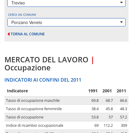
Treviso
CERCA UN COMUNE
Ponzano Veneto
TORNA AL COMUNE
MERCATO DEL LAVORO
|
Occupazione
INDICATORI AI CONFINI DEL 2011
Indicatore
1991
2001
2011
Tasso di occupazione maschile
69.8
68.7
66.6
Tasso di occupazione femminile
38.4
45.8
48.3
Tasso di occupazione
53.8
57
57.2
Indice di ricambio occupazionale
69
112.2
309