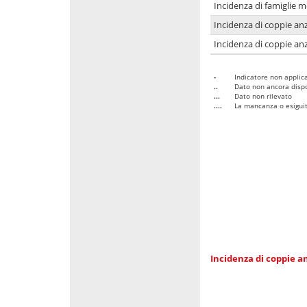
Incidenza di famiglie 
Incidenza di coppie anz
Incidenza di coppie anz
-
Indicatore non applica
..
Dato non ancora dispo
...
Dato non rilevato
....
La mancanza o esiguità
Incidenza di coppie an