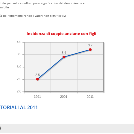
bile per valore nullo o poco significativo del denominatore
nibile
 del fenomeno rende i valori non significativi
Incidenza di coppie anziane con figli
4.0
3.7
3.4
3.5
3.0
2.5
2.5
2.0
1991
2001
2011
TORIALI AL 2011
i