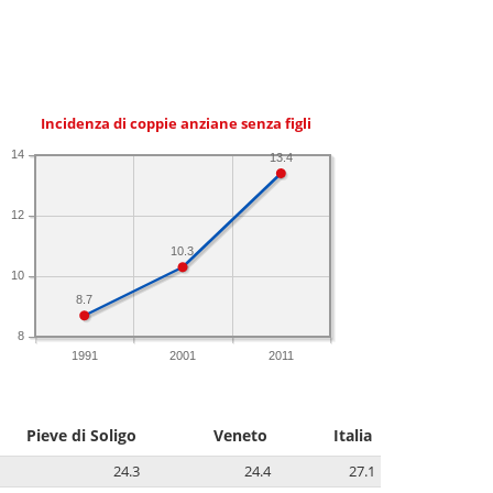
Incidenza di coppie anziane senza figli
14
13.4
12
10.3
10
8.7
8
1991
2001
2011
Pieve di Soligo
Veneto
Italia
24.3
24.4
27.1