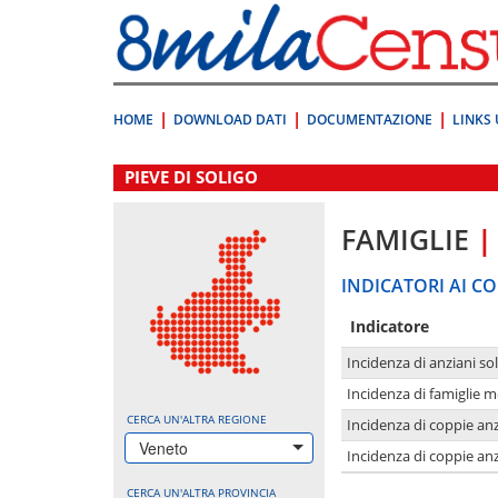
Vai
direttamente
a:
Contenuto
Ricerca
HOME
DOWNLOAD DATI
DOCUMENTAZIONE
LINKS 
.
PIEVE DI SOLIGO
FAMIGLIE
|
INDICATORI AI CO
Indicatore
Incidenza di anziani sol
Incidenza di famiglie 
CERCA UN'ALTRA REGIONE
Incidenza di coppie anz
Veneto
Incidenza di coppie anz
CERCA UN'ALTRA PROVINCIA