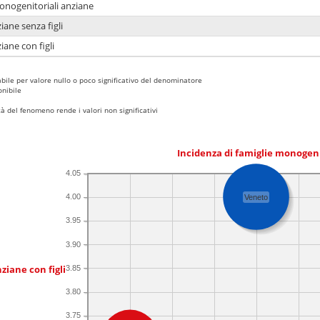
monogenitoriali anziane
iane senza figli
iane con figli
bile per valore nullo o poco significativo del denominatore
nibile
 del fenomeno rende i valori non significativi
Incidenza di famiglie monogen
4.05
4.00
Veneto
3.95
3.90
ziane con figli
3.85
3.80
3.75