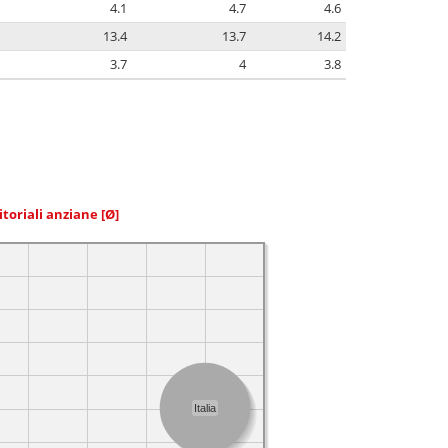
4.1
4.7
4.6
13.4
13.7
14.2
3.7
4
3.8
itoriali anziane
[Ø]
Italia