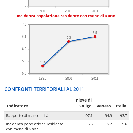
6
1991
2001
2011
Incidenza popolazione residente con meno di 6 anni
7.0
6.5
6.5
6.3
6.0
5.5
5.3
5.0
1991
2001
2011
CONFRONTI TERRITORIALI AL 2011
Pieve di
Indicatore
Soligo
Veneto
Italia
Rapporto di mascolinità
97.1
94.9
93.7
Incidenza popolazione residente
6.5
5.7
5.6
con meno di 6 anni