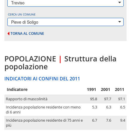
Treviso
CERCA UN COMUNE
Pieve di Soligo
TORNA AL COMUNE
POPOLAZIONE
|
Struttura della
popolazione
INDICATORI AI CONFINI DEL 2011
Indicatore
1991
2001
2011
Rapporto di mascolinità
95.8
97.7
97.1
Incidenza popolazione residente con meno
5.3
6.3
6.5
di 6 anni
Incidenza popolazione residente di 75 anni e
6.7
7.6
9.4
più