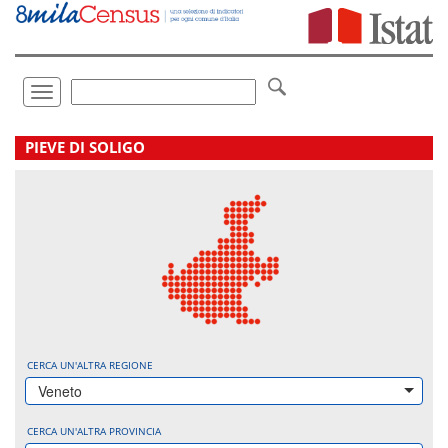
Vai
direttamente
a:
Contenuto
Ricerca
Toggle
navigation
.
PIEVE DI SOLIGO
CERCA UN'ALTRA REGIONE
Veneto
CERCA UN'ALTRA PROVINCIA