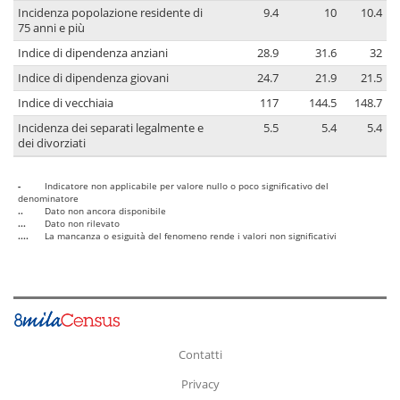
Incidenza popolazione residente di
9.4
10
10.4
75 anni e più
Indice di dipendenza anziani
28.9
31.6
32
Indice di dipendenza giovani
24.7
21.9
21.5
Indice di vecchiaia
117
144.5
148.7
Incidenza dei separati legalmente e
5.5
5.4
5.4
dei divorziati
-
Indicatore non applicabile per valore nullo o poco significativo del
denominatore
..
Dato non ancora disponibile
...
Dato non rilevato
....
La mancanza o esiguità del fenomeno rende i valori non significativi
Contatti
Privacy