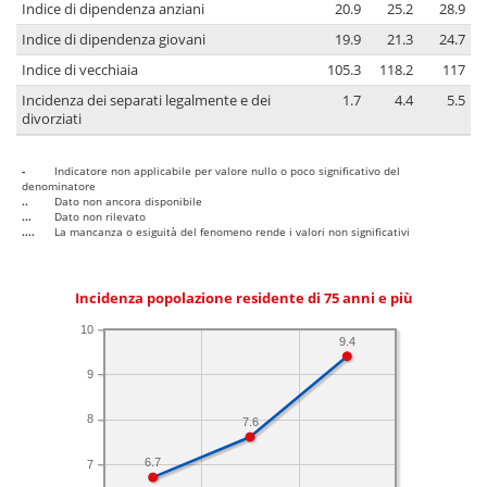
Indice di dipendenza anziani
20.9
25.2
28.9
Indice di dipendenza giovani
19.9
21.3
24.7
Indice di vecchiaia
105.3
118.2
117
Incidenza dei separati legalmente e dei
1.7
4.4
5.5
divorziati
-
Indicatore non applicabile per valore nullo o poco significativo del
denominatore
..
Dato non ancora disponibile
...
Dato non rilevato
....
La mancanza o esiguità del fenomeno rende i valori non significativi
Incidenza popolazione residente di 75 anni e più
10
9.4
9
8
7.6
6.7
7