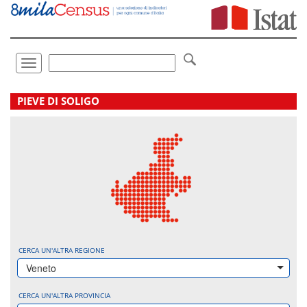
Vai
direttamente
a:
Contenuto
Ricerca
Toggle
navigation
.
PIEVE DI SOLIGO
CERCA UN'ALTRA REGIONE
Veneto
CERCA UN'ALTRA PROVINCIA