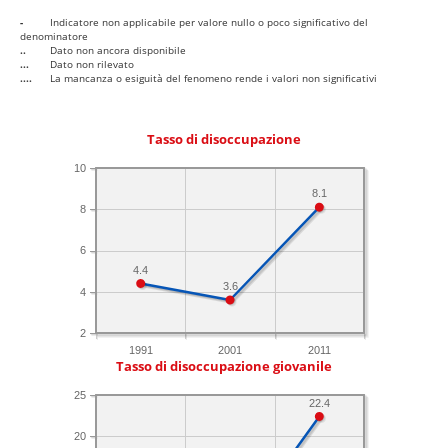
-
Indicatore non applicabile per valore nullo o poco significativo del
denominatore
..
Dato non ancora disponibile
...
Dato non rilevato
....
La mancanza o esiguità del fenomeno rende i valori non significativi
Tasso di disoccupazione
10
8.1
8
6
4.4
3.6
4
2
1991
2001
2011
Tasso di disoccupazione giovanile
25
22.4
20