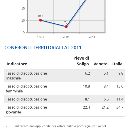
15
10.1
10
7.4
5
1991
2001
2011
CONFRONTI TERRITORIALI AL 2011
Pieve di
Indicatore
Soligo
Veneto
Italia
Tasso di disoccupazione
6.2
5.1
9.8
maschile
Tasso di disoccupazione
10.8
8.4
13.6
femminile
Tasso di disoccupazione
8.1
6.5
11.4
Tasso di disoccupazione
22.4
21.2
34.7
giovanile
-
Indicatore non applicabile per valore nullo o poco significativo del