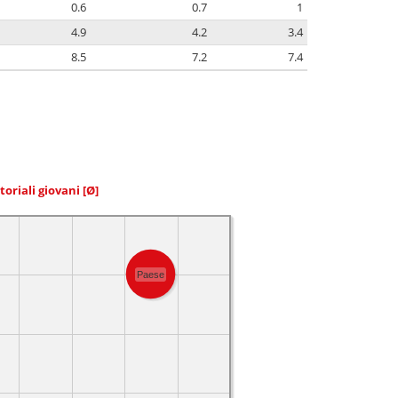
0.6
0.7
1
4.9
4.2
3.4
8.5
7.2
7.4
toriali giovani
[Ø]
Paese