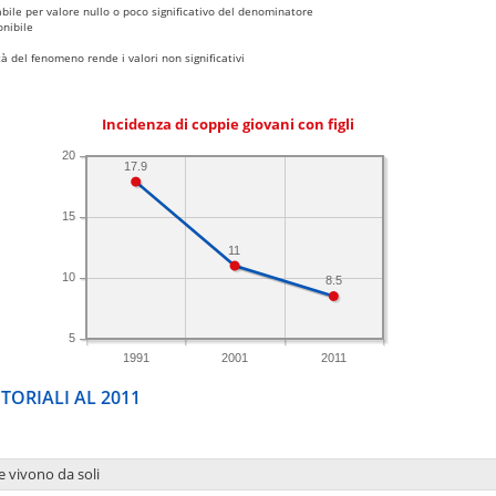
bile per valore nullo o poco significativo del denominatore
nibile
 del fenomeno rende i valori non significativi
Incidenza di coppie giovani con figli
20
17.9
15
11
10
8.5
5
1991
2001
2011
TORIALI AL 2011
e vivono da soli