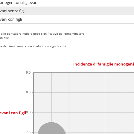
onogenitoriali giovani
ani senza figli
ani con figli
bile per valore nullo o poco significativo del denominatore
nibile
 del fenomeno rende i valori non significativi
Incidenza di famiglie monogeni
9.0
8.5
ovani con figli
8.0
7.5