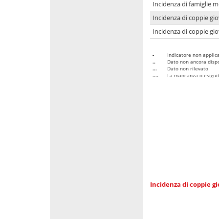
Incidenza di famiglie m
Incidenza di coppie giov
Incidenza di coppie giov
-
Indicatore non applica
..
Dato non ancora dispo
...
Dato non rilevato
....
La mancanza o esiguità
Incidenza di coppie gi