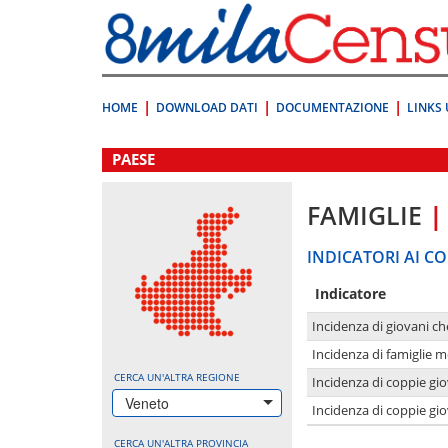
Vai
direttamente
a:
Contenuto
Ricerca
HOME
DOWNLOAD DATI
DOCUMENTAZIONE
LINKS 
.
PAESE
FAMIGLIE
|
INDICATORI AI CO
Indicatore
Incidenza di giovani ch
Incidenza di famiglie m
CERCA UN'ALTRA REGIONE
Incidenza di coppie giov
Veneto
Incidenza di coppie giov
CERCA UN'ALTRA PROVINCIA