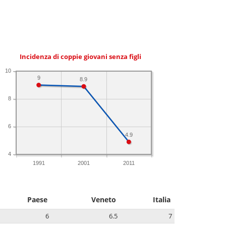
Incidenza di coppie giovani senza figli
10
9
8.9
8
6
4.9
4
1991
2001
2011
Paese
Veneto
Italia
6
6.5
7