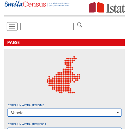
Vai
direttamente
a:
Contenuto
Ricerca
Toggle
navigation
.
PAESE
CERCA UN'ALTRA REGIONE
Veneto
CERCA UN'ALTRA PROVINCIA