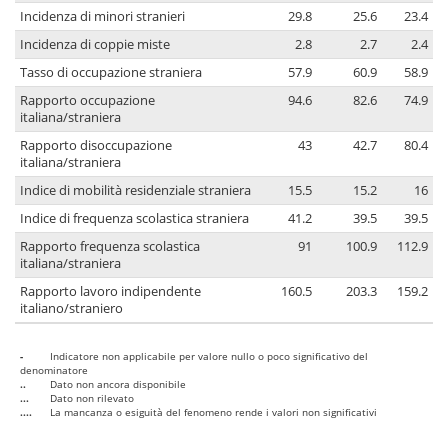
Incidenza di minori stranieri
29.8
25.6
23.4
Incidenza di coppie miste
2.8
2.7
2.4
Tasso di occupazione straniera
57.9
60.9
58.9
Rapporto occupazione
94.6
82.6
74.9
italiana/straniera
Rapporto disoccupazione
43
42.7
80.4
italiana/straniera
Indice di mobilità residenziale straniera
15.5
15.2
16
Indice di frequenza scolastica straniera
41.2
39.5
39.5
Rapporto frequenza scolastica
91
100.9
112.9
italiana/straniera
Rapporto lavoro indipendente
160.5
203.3
159.2
italiano/straniero
-
Indicatore non applicabile per valore nullo o poco significativo del
denominatore
..
Dato non ancora disponibile
...
Dato non rilevato
....
La mancanza o esiguità del fenomeno rende i valori non significativi