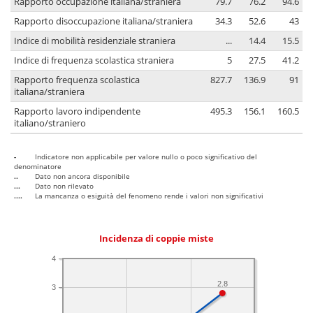
Rapporto occupazione italiana/straniera
79.7
76.2
94.6
Rapporto disoccupazione italiana/straniera
34.3
52.6
43
Indice di mobilità residenziale straniera
...
14.4
15.5
Indice di frequenza scolastica straniera
5
27.5
41.2
Rapporto frequenza scolastica
827.7
136.9
91
italiana/straniera
Rapporto lavoro indipendente
495.3
156.1
160.5
italiano/straniero
-
Indicatore non applicabile per valore nullo o poco significativo del
denominatore
..
Dato non ancora disponibile
...
Dato non rilevato
....
La mancanza o esiguità del fenomeno rende i valori non significativi
Incidenza di coppie miste
4
2.8
3