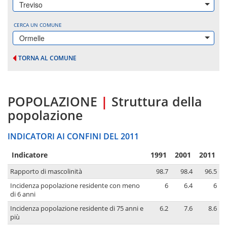
Treviso
CERCA UN COMUNE
Ormelle
TORNA AL COMUNE
POPOLAZIONE
|
Struttura della
popolazione
INDICATORI AI CONFINI DEL 2011
Indicatore
1991
2001
2011
Rapporto di mascolinità
98.7
98.4
96.5
Incidenza popolazione residente con meno
6
6.4
6
di 6 anni
Incidenza popolazione residente di 75 anni e
6.2
7.6
8.6
più