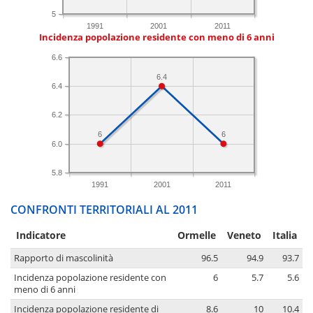
5
1991
2001
2011
Incidenza popolazione residente con meno di 6 anni
6.6
6.4
6.4
6.2
6
6
6.0
5.8
1991
2001
2011
CONFRONTI TERRITORIALI AL 2011
Indicatore
Ormelle
Veneto
Italia
Rapporto di mascolinità
96.5
94.9
93.7
Incidenza popolazione residente con
6
5.7
5.6
meno di 6 anni
Incidenza popolazione residente di
8.6
10
10.4