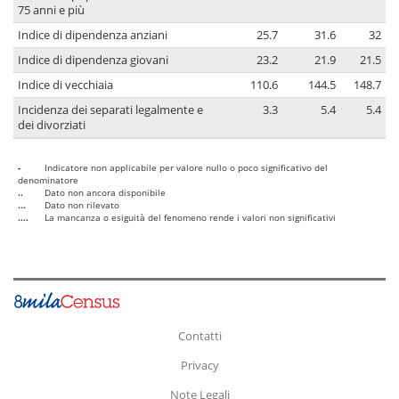
75 anni e più
Indice di dipendenza anziani
25.7
31.6
32
Indice di dipendenza giovani
23.2
21.9
21.5
Indice di vecchiaia
110.6
144.5
148.7
Incidenza dei separati legalmente e
3.3
5.4
5.4
dei divorziati
-
Indicatore non applicabile per valore nullo o poco significativo del
denominatore
..
Dato non ancora disponibile
...
Dato non rilevato
....
La mancanza o esiguità del fenomeno rende i valori non significativi
Contatti
Privacy
Note Legali