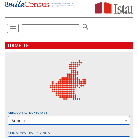
Vai
direttamente
a:
Contenuto
Ricerca
Toggle
navigation
.
ORMELLE
CERCA UN'ALTRA REGIONE
Veneto
CERCA UN'ALTRA PROVINCIA