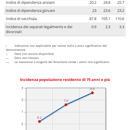
Indice di dipendenza anziani
20.2
24.8
25.7
Indice di dipendenza giovani
23
23.6
23.2
Indice di vecchiaia
87.8
105.1
110.6
Incidenza dei separati legalmente e dei
0.9
2.3
3.3
divorziati
-
Indicatore non applicabile per valore nullo o poco significativo del
denominatore
..
Dato non ancora disponibile
...
Dato non rilevato
....
La mancanza o esiguità del fenomeno rende i valori non significativi
Incidenza popolazione residente di 75 anni e più
9
8.6
8
7.6
7
6.2
6