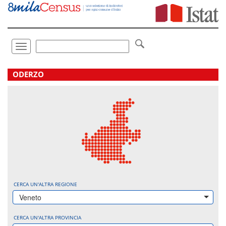
Vai
direttamente
a:
Contenuto
Ricerca
Toggle
navigation
.
ODERZO
CERCA UN'ALTRA REGIONE
Veneto
CERCA UN'ALTRA PROVINCIA