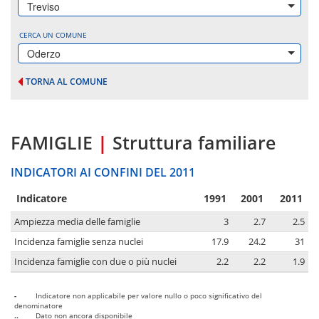
Treviso
CERCA UN COMUNE
Oderzo
TORNA AL COMUNE
FAMIGLIE
|
Struttura familiare
INDICATORI AI CONFINI DEL 2011
Indicatore
1991
2001
2011
Ampiezza media delle famiglie
3
2.7
2.5
Incidenza famiglie senza nuclei
17.9
24.2
31
Incidenza famiglie con due o più nuclei
2.2
2.2
1.9
-
Indicatore non applicabile per valore nullo o poco significativo del
denominatore
..
Dato non ancora disponibile