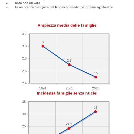
...
Dato non rilevato
....
La mancanza o esiguità del fenomeno rende i valori non significativi
Ampiezza media delle famiglie
3.2
3
3.0
2.8
2.7
2.6
2.5
2.4
1991
2001
2011
Incidenza famiglie senza nuclei
35
31
30
24.2
25