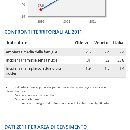
20
17.9
15
1991
2001
2011
CONFRONTI TERRITORIALI AL 2011
Indicatore
Oderzo
Veneto
Italia
Ampiezza media delle famiglie
2.5
2.4
2.4
Incidenza famiglie senza nuclei
31
32
33.8
Incidenza famiglie con due o più
1.9
1.5
1.4
nuclei
-
Indicatore non applicabile per valore nullo o poco significativo del
denominatore
..
Dato non ancora disponibile
...
Dato non rilevato
....
La mancanza o esiguità del fenomeno rende i valori non significativi
DATI 2011 PER AREA DI CENSIMENTO