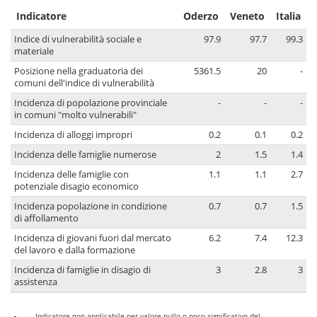
Indicatore
Oderzo
Veneto
Italia
Indice di vulnerabilità sociale e
97.9
97.7
99.3
materiale
Posizione nella graduatoria dei
5361.5
20
-
comuni dell'indice di vulnerabilità
Incidenza di popolazione provinciale
-
-
-
in comuni "molto vulnerabili"
Incidenza di alloggi impropri
0.2
0.1
0.2
Incidenza delle famiglie numerose
2
1.5
1.4
Incidenza delle famiglie con
1.1
1.1
2.7
potenziale disagio economico
Incidenza popolazione in condizione
0.7
0.7
1.5
di affollamento
Incidenza di giovani fuori dal mercato
6.2
7.4
12.3
del lavoro e dalla formazione
Incidenza di famiglie in disagio di
3
2.8
3
assistenza
-
Indicatore non applicabile per valore nullo o poco significativo del