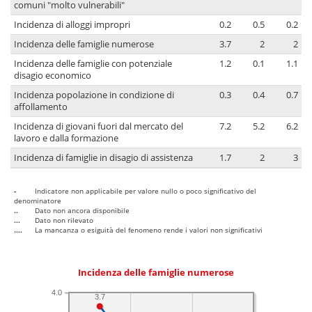
comuni "molto vulnerabili"
Incidenza di alloggi impropri
0.2
0.5
0.2
Incidenza delle famiglie numerose
3.7
2
2
Incidenza delle famiglie con potenziale
1.2
0.1
1.1
disagio economico
Incidenza popolazione in condizione di
0.3
0.4
0.7
affollamento
Incidenza di giovani fuori dal mercato del
7.2
5.2
6.2
lavoro e dalla formazione
Incidenza di famiglie in disagio di assistenza
1.7
2
3
-
Indicatore non applicabile per valore nullo o poco significativo del
denominatore
..
Dato non ancora disponibile
...
Dato non rilevato
....
La mancanza o esiguità del fenomeno rende i valori non significativi
Incidenza delle famiglie numerose
4.0
3.7