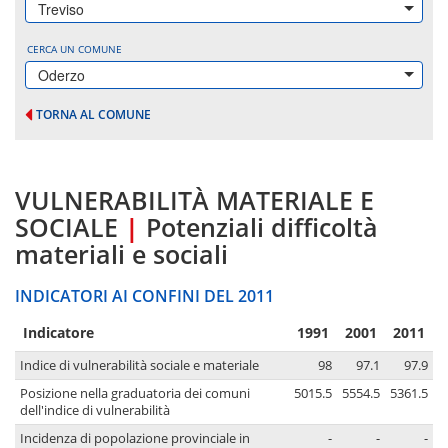
Treviso
CERCA UN COMUNE
Oderzo
TORNA AL COMUNE
VULNERABILITÀ MATERIALE E
SOCIALE
|
Potenziali difficoltà
materiali e sociali
INDICATORI AI CONFINI DEL 2011
Indicatore
1991
2001
2011
Indice di vulnerabilità sociale e materiale
98
97.1
97.9
Posizione nella graduatoria dei comuni
5015.5
5554.5
5361.5
dell'indice di vulnerabilità
Incidenza di popolazione provinciale in
-
-
-