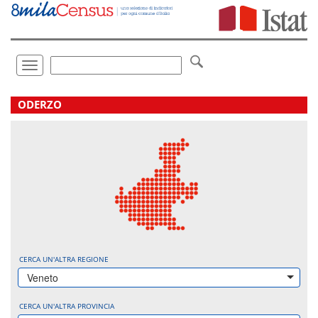
Vai
direttamente
a:
Contenuto
Ricerca
Toggle
navigation
.
ODERZO
CERCA UN'ALTRA REGIONE
Veneto
CERCA UN'ALTRA PROVINCIA