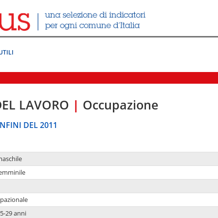
UTILI
DEL LAVORO
|
Occupazione
NFINI DEL 2011
maschile
femminile
upazionale
5-29 anni