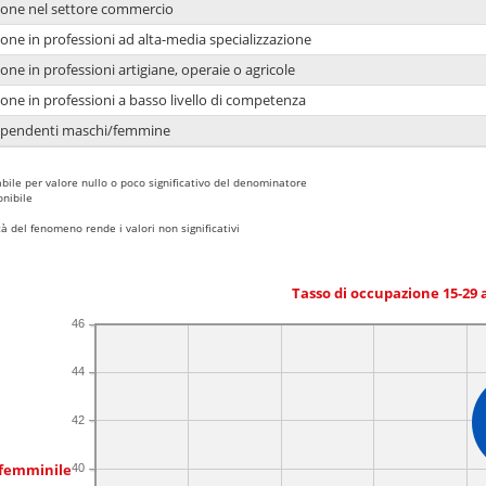
ione nel settore commercio
one in professioni ad alta-media specializzazione
one in professioni artigiane, operaie o agricole
one in professioni a basso livello di competenza
dipendenti maschi/femmine
bile per valore nullo o poco significativo del denominatore
nibile
 del fenomeno rende i valori non significativi
Tasso di occupazione 15-29
46
44
42
 femminile
40