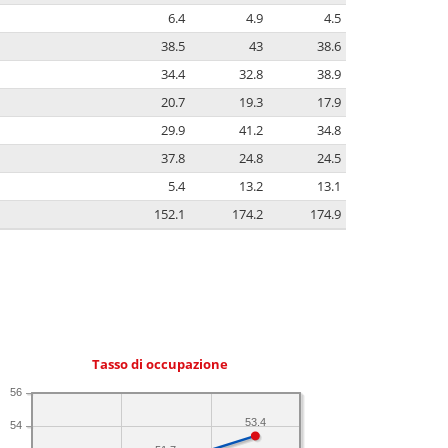
6.4
4.9
4.5
38.5
43
38.6
34.4
32.8
38.9
20.7
19.3
17.9
29.9
41.2
34.8
37.8
24.8
24.5
5.4
13.2
13.1
152.1
174.2
174.9
Tasso di occupazione
56
53.4
54