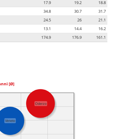
17.9
19.2
18.8
34.8
30.7
31.7
24.5
26
21.1
13.1
14.4
16.2
174.9
176.9
161.1
 anni
[Ø]
Oderzo
Veneto