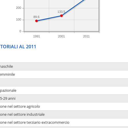
200
133.5
89.6
100
0
1991
2001
2011
TORIALI AL 2011
maschile
femminile
upazionale
5-29 anni
one nel settore agricolo
one nel settore industriale
ione nel settore terziario extracommercio