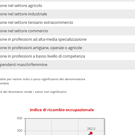
one nel settore agricolo
one nel settore industriale
ione nel settore terziario extracommercio
ione nel settore commercio
one in professioni ad alta-media specializzazione
one in professioni artigiane, operaie o agricole
one in professioni a basso livello di competenza
dipendenti maschi/femmine
bile per valore nullo o poco significativo del denominatore
nibile
 del fenomeno rende i valori non significativi
Indice di ricambio occupazionale
400
282.5
300