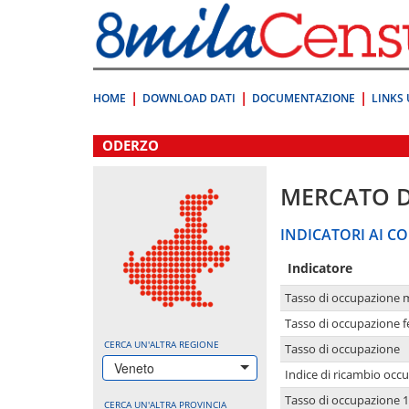
Vai
direttamente
a:
Contenuto
Ricerca
HOME
DOWNLOAD DATI
DOCUMENTAZIONE
LINKS 
.
ODERZO
MERCATO 
INDICATORI AI CO
Indicatore
Tasso di occupazione 
Tasso di occupazione 
CERCA UN'ALTRA REGIONE
Tasso di occupazione
Veneto
Indice di ricambio occ
Tasso di occupazione 1
CERCA UN'ALTRA PROVINCIA