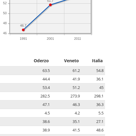
51.7
52
50
48
46.7
46
1991
2001
2011
Oderzo
Veneto
Italia
63.5
61.2
54.8
44.4
41.9
36.1
53.4
51.2
45
282.5
273.9
298.1
47.1
46.3
36.3
4.5
4.2
5.5
38.6
35.1
27.1
38.9
41.5
48.6