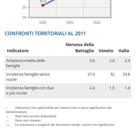
20.4
20
18
1991
2001
2011
CONFRONTI TERRITORIALI AL 2011
Nervesa della
Indicatore
Battaglia
Veneto
Italia
Ampiezza media delle
2.6
2.4
2.4
famiglie
Incidenza famiglie senza
27.3
32
33.8
nuclei
Incidenza famiglie con due
2.4
1.5
1.4
o più nuclei
-
Indicatore non applicabile per valore nullo o poco significativo del
denominatore
..
Dato non ancora disponibile
...
Dato non rilevato
....
La mancanza o esiguità del fenomeno rende i valori non significativi