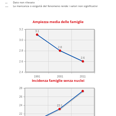
...
Dato non rilevato
....
La mancanza o esiguità del fenomeno rende i valori non significativi
Ampiezza media delle famiglie
3.2
3.1
3.0
2.8
2.8
2.6
2.6
2.4
1991
2001
2011
Incidenza famiglie senza nuclei
28
26
24
23.1
22