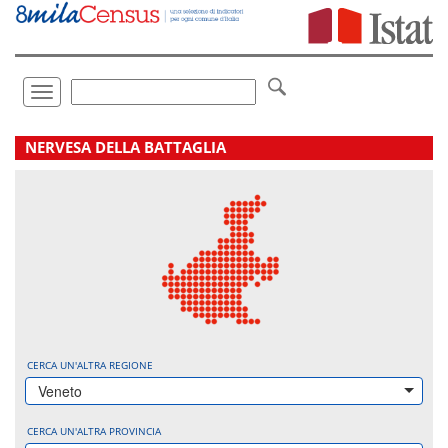
Vai
direttamente
a:
Contenuto
Ricerca
Toggle
navigation
.
NERVESA DELLA BATTAGLIA
CERCA UN'ALTRA REGIONE
Veneto
CERCA UN'ALTRA PROVINCIA