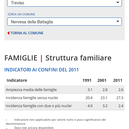
Treviso
CERCA UN COMUNE
Nervesa della Battaglia
TORNA AL COMUNE
FAMIGLIE
|
Struttura familiare
INDICATORI AI CONFINI DEL 2011
Indicatore
1991
2001
2011
Ampiezza media delle famiglie
3.1
2.8
2.6
Incidenza famiglie senza nuclei
20.4
23.1
27.3
Incidenza famiglie con due o più nuclei
4.9
3.2
2.4
-
Indicatore non applicabile per valore nullo o poco significativo del
denominatore
..
Dato non ancora disponibile