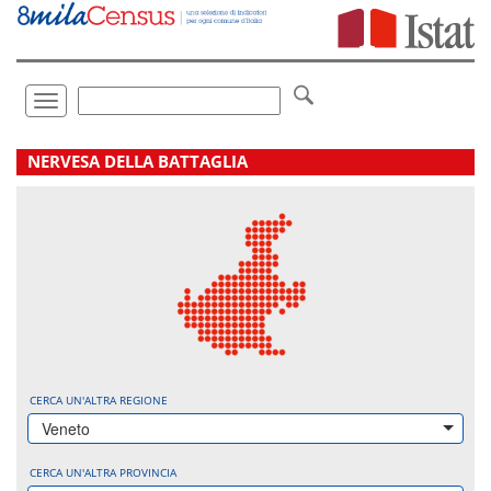
Vai
direttamente
a:
Contenuto
Ricerca
Toggle
navigation
.
NERVESA DELLA BATTAGLIA
CERCA UN'ALTRA REGIONE
Veneto
CERCA UN'ALTRA PROVINCIA