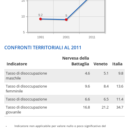
15
9.2
9
10
5
1991
2001
2011
CONFRONTI TERRITORIALI AL 2011
Nervesa della
Indicatore
Battaglia
Veneto
Italia
Tasso di disoccupazione
4.6
5.1
9.8
maschile
Tasso di disoccupazione
9.6
8.4
13.6
femminile
Tasso di disoccupazione
6.6
6.5
11.4
Tasso di disoccupazione
16.8
21.2
34.7
giovanile
-
Indicatore non applicabile per valore nullo o poco significativo del