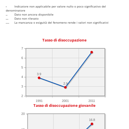
-
Indicatore non applicabile per valore nullo o poco significativo del
denominatore
..
Dato non ancora disponibile
...
Dato non rilevato
....
La mancanza o esiguità del fenomeno rende i valori non significativi
Tasso di disoccupazione
7
6
5
3.9
4
2.9
3
2
1991
2001
2011
Tasso di disoccupazione giovanile
20
16.8